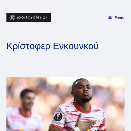
Skip
to
content
Menu
Κρίστοφερ Ενκουνκού