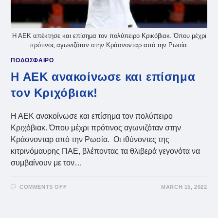
Η ΑΕΚ απέκτησε και επίσημα τον πολύπειρο Κρικόβιακ. Όπου μέχρι
πρότινος αγωνιζόταν στην Κράσνονταρ από την Ρωσία.
ΠΟΔΟΣΦΑΙΡΟ
Η ΑΕΚ ανακοίνωσε και επίσημα
τον Κριχόβιακ!
Η ΑΕΚ ανακοίνωσε και επίσημα τον πολύπειρο
Κριχόβιακ. Όπου μέχρι πρότινος αγωνιζόταν στην
Κράσνονταρ από την Ρωσία. Οι ιθύνοντες της
κιτρινόμαυρης ΠΑΕ, βλέποντας τα θλιβερά γεγονότα να
συμβαίνουν με τον…
ON
COMMENTS OFF
MARCH 15, 2022
Η
ΑΕΚ
ΑΝΑΚΟΊΝΩΣΕ
ΚΑΙ
ΕΠΊΣΗΜΑ