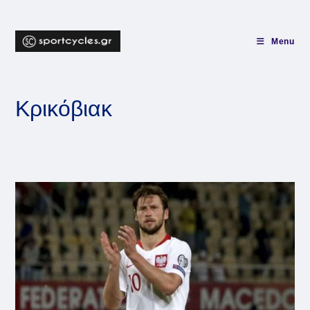
Skip
to
content
Menu
Κρικόβιακ