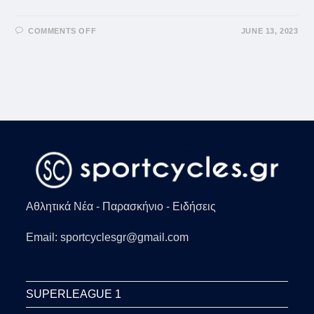
ON
COMMENTS OFF
JUNE 13, 2023
ΜΆΝΤΣΕΣΤΕΡ
ΓΙΟΥΝΆΙΤΕΝΤ:
Ο
ΣΕΪ́ΧΗΣ ΤΟ
Υ ΚΑ
ΤΆΡ, ΓΙ
ΑΣΊΜ ΑΛ
ΘΆ
ΝΙ ΜΙ
Α ΑΝ
ΆΣΑ ΑΠ
Ό ΤΗ
Ν ΕΞ
ΑΓΟΡΆ ΤΗ
Σ
Αθλητικά Νέα - Παρασκήνιο - Ειδήσεις
Email: sportcyclesgr@gmail.com
SUPERLEAGUE 1