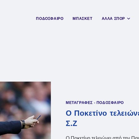
ΠΟΔΟΣΦΑΙΡΟ
ΜΠΑΣΚΕΤ
ΑΛΛΑ ΣΠΟΡ
ΜΕΤΑΓΡΑΦΕΣ - ΠΟΔΟΣΦΑΙΡΟ
Ο Ποκετίνο τελειών
Σ.Ζ
Ο Ποκετίνο τελειώνει από την Παρ