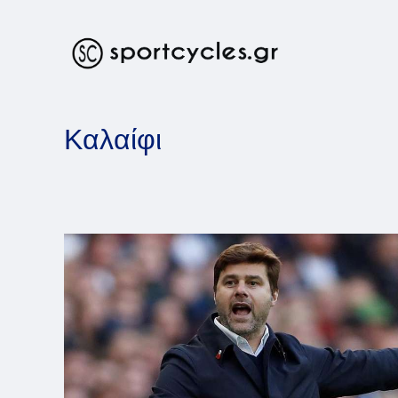
Skip
to
content
Καλαίφι