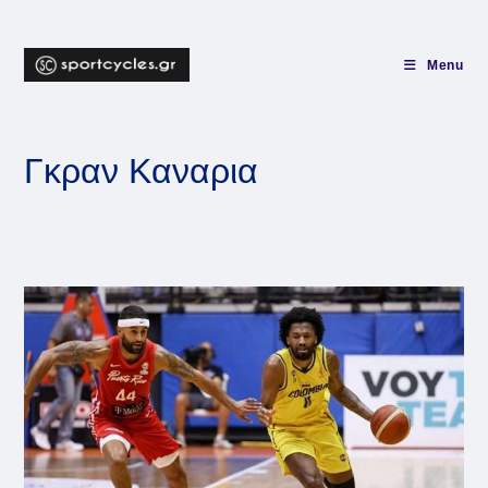
Skip
to
content
Menu
Γκραν Καναρια