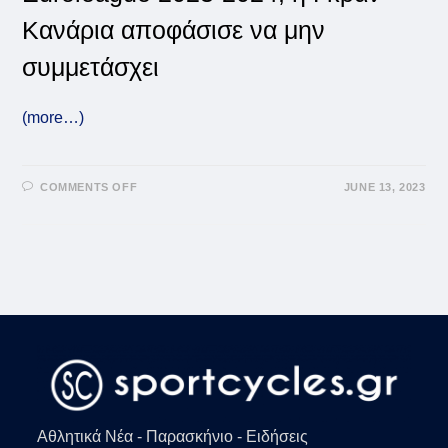
Κανάρια αποφάσισε να μην
συμμετάσχει
(more…)
ON
COMMENTS OFF
JUNE 13, 2023
EUROLEAGUE:
Η
ΓΚΡΑΝ
ΚΑΝΆΡΙΑ
ΑΡΝΉΘΗΚΕ
ΝΑ
ΣΥΜΜΕΤΆΣΧΕΙ
Αθλητικά Νέα - Παρασκήνιο - Ειδήσεις