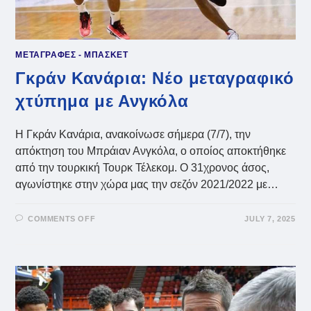
ΜΕΤΑΓΡΑΦΕΣ - ΜΠΑΣΚΕΤ
Γκράν Κανάρια: Νέο μεταγραφικό
χτύπημα με Ανγκόλα
Η Γκράν Κανάρια, ανακοίνωσε σήμερα (7/7), την
απόκτηση του Μπράιαν Ανγκόλα, ο οποίος αποκτήθηκε
από την τουρκική Τουρκ Τέλεκομ. Ο 31χρονος άσος,
αγωνίστηκε στην χώρα μας την σεζόν 2021/2022 με…
ON
COMMENTS OFF
JULY 7, 2025
ΓΚΡΆΝ
ΚΑΝΆΡΙΑ:
ΝΈΟ
ΜΕΤΑΓΡΑΦΙΚΌ
ΧΤΎΠΗΜΑ
ΜΕ
ΑΝΓΚΌΛΑ