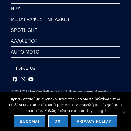
NBA
ΜΕΤΑΓΡΑΦΕΣ – ΜΠΑΣΚΕΤ
SPOTLIGHT
ΑΛΛΑ ΣΠΟΡ
AUTO-MOTO
Follow Us
Opens
Opens
Opens
ΚΕΘΕΑ 21+ |Αρμόδιος Ρυθμιστής ΕΕΕΠ | Κίνδυνος εθισμού & απώλειας
in
in
in
περιουσίας | Γραμμή βοήθειας ΚΕΘΕΑ: 2109237777 | Παίξε Υπεύθυνα
a
a
a
Χρησιμοποιούμε συγκεκριμένα cookies για τη βελτίωση των
new
new
new
επιδόσεων του ιστότοπού μας και την ασφαλή περιήγησή σου
tab
tab
tab
σε αυτόν. Καλώς ήρθατε στο sportcycles.gr!
ΔΈΧΟΜΑΙ
ΌΧΙ
PRIVACY POLICY
Copyright 2026 - sportcycles.gr