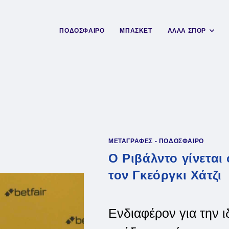
ΠΟΔΟΣΦΑΙΡΟ
ΜΠΑΣΚΕΤ
ΑΛΛΑ ΣΠΟΡ
ΜΕΤΑΓΡΑΦΕΣ - ΠΟΔΟΣΦΑΙΡΟ
Ο Ριβάλντο γίνεται
τον Γκεόργκι Χάτζι
Ενδιαφέρον για την 