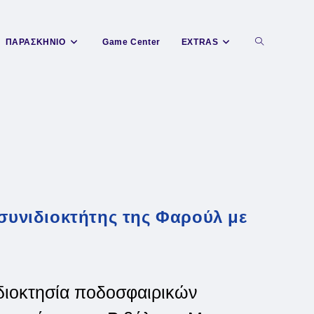
Toggle
ΠΑΡΑΣΚΗΝΙΟ
Game Center
EXTRAS
website
search
 συνιδιοκτήτης της Φαρούλ με
ιδιοκτησία ποδοσφαιρικών