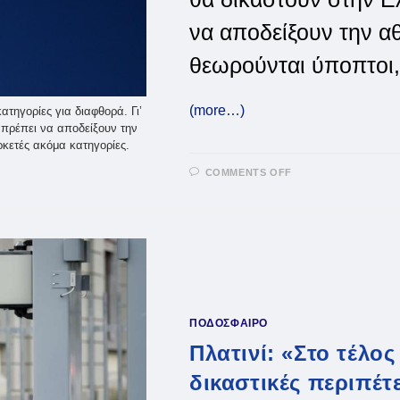
να αποδείξουν την α
θεωρούνται ύποπτοι,
(more…)
τηγορίες για διαφθορά. Γι’
α πρέπει να αποδείξουν την
κετές ακόμα κατηγορίες.
ON
COMMENTS OFF
ΤΟΝ
ΙΟΎΝΙΟ
ΘΑ
ΓΊΝΕΙ
Η
ΔΊΚΗ
ΤΩΝ
ΜΠΛΆΤΕΡ
ΚΑΙ
ΠΛΑΤΙΝΊ
ΣΤΗΝ
ΕΛΒΕΤΊΑ
ΠΟΔΟΣΦΑΙΡΟ
Πλατινί: «Στο τέλο
δικαστικές περιπέτ