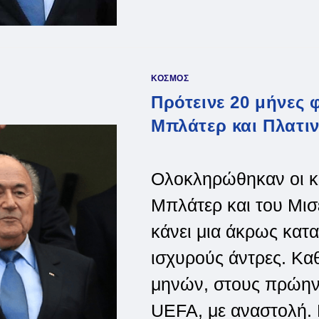
ΣΕΠ
ΜΠΛΆΤΕΡ,
ΜΙΣΈΛ
ΠΛΑΤΙΝΊ
–
ΟΙ
ΕΠΌΜΕΝΕΣ
ΚΙΝΉΣΕΙΣ
ΚΟΣΜΟΣ
ΤΟΥΣ
Πρότεινε 20 μήνες 
Μπλάτερ και Πλατιν
Ολοκληρώθηκαν οι κα
Μπλάτερ και του Μισέ
κάνει μια άκρως κατα
ισχυρούς άντρες. Κα
μηνών, στους πρώην 
UEFA, με αναστολή. 