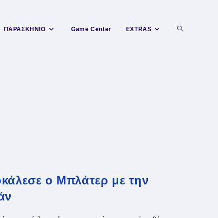
Toggle
ΠΑΡΑΣΚΗΝΙΟ
Game Center
EXTRAS
website
search
οκάλεσε ο Μπλάτερ με την
άν