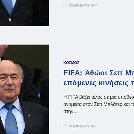
ON
COMMENTS OFF
FIFA:
ΕΙΣΑΓΓΕΛΈΑΣ
ΆΣΚΗΣΕ
ΈΦΕΣΗ
ΚΑΤΆ
ΤΗΣ
ΑΘΩΩΤΙΚΉΣ
ΑΠΌΦΑΣΗΣ
ΓΙΑ
ΠΛΑΤΙΝΊ,
ΜΠΛΆΤΕΡ
ΚΟΣΜΟΣ
FIFA: Αθώοι Σεπ Μπ
επόμενες κινήσεις 
Η FIFA βάζει τέλος σε μια υπόθ
ανάμεσα στον Σεπ Μπλάτερ και το
στην…
ON
COMMENTS OFF
FIFA:
ΑΘΏΟΙ