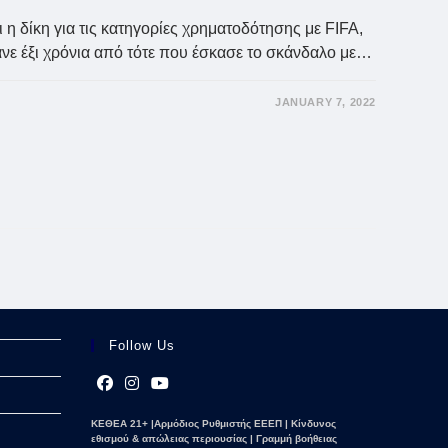
ι η δίκη για τις κατηγορίες χρηματοδότησης με FIFA,
άνε έξι χρόνια από τότε που έσκασε το σκάνδαλο με…
JANUARY 7, 2022
Follow Us
Opens
Opens
Opens
ΚΕΘΕΑ 21+ |Αρμόδιος Ρυθμιστής ΕΕΕΠ | Κίνδυνος
in
in
in
εθισμού & απώλειας περιουσίας | Γραμμή βοήθειας
a
a
a