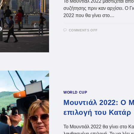
Το Μουντιάλ 2022 μαστίζεται απ
συζήτησης πριν καν αρχίσει. Ο Γι
2022 που θα γίνει στο…
ON
COMMENTS OFF
ΜΟΥΝΤΙΆΛ
2022:
ΠΡΟΚΆΛΕΣΕ
Ο
ΜΠΛΆΤΕΡ
ΜΕ
ΤΗΝ
ΑΠΆΝΤΗΣΗ
ΓΙΑ
ΤΟ
ΙΡΆΝ
WORLD CUP
Μουντιάλ 2022: Ο 
επιλογή του Κατάρ
Το Μουντιάλ 2022 θα γίνει στο Κα
λανθασμένη επιλογή. Το να λέει 