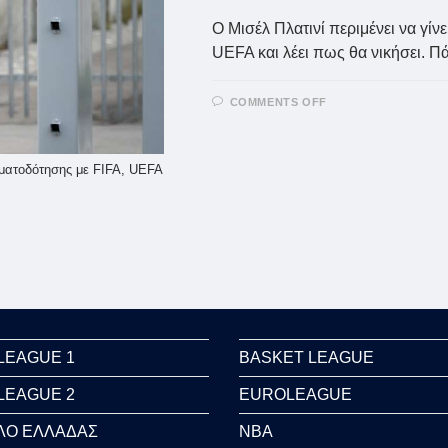
Ο Μισέλ Πλατινί περιμένει να γίνε
UEFA και λέει πως θα νικήσει. Π
ON
COMMENTS OFF
ΠΛΑΤΙΝΊ:
«ΣΤΟ
ΤΈΛΟΣ
ΘΑ
ΝΙΚΉΣΩ»
ρηματοδότησης με FIFA, UEFA
–
Η
ΑΠΆΝΤΗΣΗ
ΣΤΙΣ
ΔΙΚΑΣΤΙΚΈΣ
ΠΕΡΙΠΈΤΕΙΕΣ
ΓΙΑ
FIFA,
UEFA
LEAGUE 1
BASKET LEAGUE
LEAGUE 2
EUROLEAGUE
ΛΟ ΕΛΛΑΔΑΣ
NBA