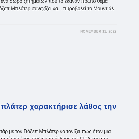
ό ένα σωρό ζητημάτων που το έκαναν πρώτο θέμα
όζεπ Μπλάτερ συνεχίζει να... πυροβολεί το Μουντιάλ
NOVEMBER 11, 2022
Μπλάτερ χαρακτήρισε λάθος την
τάρ με τον Γιόζεπ Μπλάτερ να τονίζει πως ήταν μια
κάτι τέτοιο ένας πρώην πρόεδρος της FIFA και από…