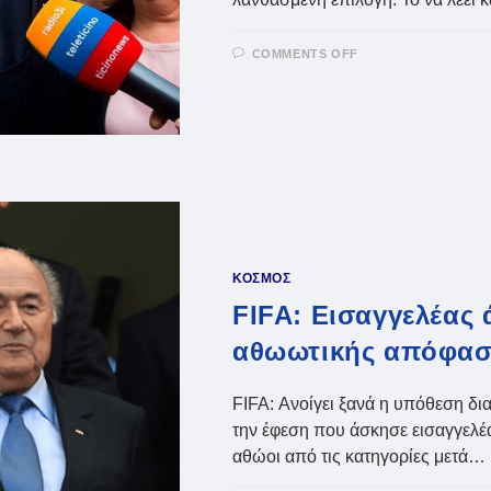
ON
COMMENTS OFF
ΜΟΥΝΤΙΆΛ
2022:
Ο
ΜΠΛΆΤΕΡ
ΧΑΡΑΚΤΉΡΙΣΕ
ΛΆΘΟΣ
ΤΗΝ
ΕΠΙΛΟΓΉ
ΤΟΥ
ΚΑΤΆΡ
ΚΟΣΜΟΣ
FIFA: Εισαγγελέας 
αθωωτικής απόφαση
FIFA: Ανοίγει ξανά η υπόθεση δι
την έφεση που άσκησε εισαγγελέα
αθώοι από τις κατηγορίες μετά…