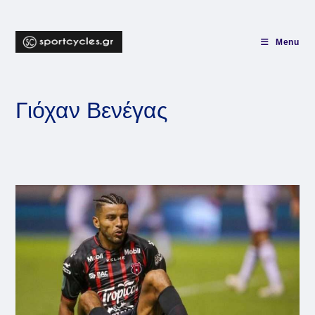
Skip
to
content
Menu
Γιόχαν Βενέγας