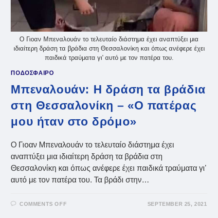
Ο Γιοαν Μπεναλουάν το τελευταίο διάστημα έχει αναπτύξει μια
ιδιαίτερη δράση τα βράδια στη Θεσσαλονίκη και όπως ανέφερε έχει
παιδικά τραύματα γι' αυτό με τον πατέρα του.
ΠΟΔΟΣΦΑΙΡΟ
Μπεναλουάν: Η δράση τα βράδια
στη Θεσσαλονίκη – «Ο πατέρας
μου ήταν στο δρόμο»
Ο Γιοαν Μπεναλουάν το τελευταίο διάστημα έχει
αναπτύξει μια ιδιαίτερη δράση τα βράδια στη
Θεσσαλονίκη και όπως ανέφερε έχει παιδικά τραύματα γι'
αυτό με τον πατέρα του. Τα βράδι στην…
ON
COMMENTS OFF
SEPTEMBER 25, 2021
ΜΠΕΝΑΛΟΥΆΝ:
Η