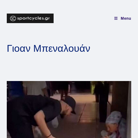
Skip
to
content
Menu
Γιοαν Μπεναλουάν