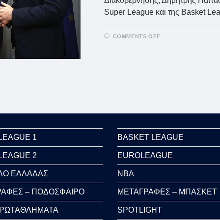
Διακυβέρνησης, Δημήτρης Παπαστ
Super League και της Basket Le
ON
COMMENTS OFF
ΒΡΟΎΤΣΗΣ
ΚΑΙ
ΠΑΠΑΣΤΕΡΓΊΟΥ
ΠΑΡΈΔΩΣΑΝ
ΤΗΝ
ΚΥΑ
ΓΙΑ
ΤΗΝ
ΤΑΥΤΟΠΟΊΗΣΗ
ΤΩΝ
ΦΙΛΆΘΛΩΝ
ΣΤΑ
ΓΉΠΕΔΑ
LEAGUE 1
BASKET LEAGUE
LEAGUE 2
EUROLEAGUE
ΛΟ ΕΛΛΑΔΑΣ
NBA
ΑΦΕΣ – ΠΟΔΟΣΦΑΙΡΟ
ΜΕΤΑΓΡΑΦΕΣ – ΜΠΑΣΚΕΤ
ΠΡΩΤΑΘΛΗΜΑΤΑ
SPOTLIGHT