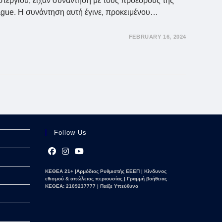
εργίου, είχαν συνάντηση με τους προέδρους της
ague. Η συνάντηση αυτή έγινε, προκειμένου…
FEBRUARY 16, 2024
Follow Us
Opens
Opens
Opens
ΚΕΘΕΑ 21+ |Αρμόδιος Ρυθμιστής ΕΕΕΠ | Κίνδυνος
in
in
in
εθισμού & απώλειας περιουσίας | Γραμμή βοήθειας
a
a
a
ΚΕΘΕΑ: 2109237777 | Παίξε Υπεύθυνα
new
new
new
tab
tab
tab