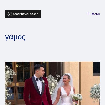
Skip
to
content
Menu
γαμος