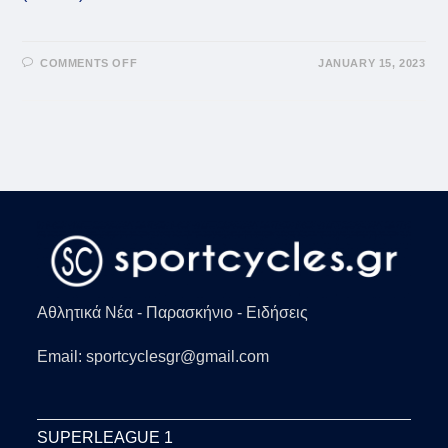
ON
COMMENTS OFF
JANUARY 15, 2023
ΚΏΣΤΑΣ
ΣΛΟΎΚΑΣ:
Ο
ΓΆΜΟΣ
ΚΑΙ
ΤΟ
ΞΈΦΡΕΝΟ
ΓΛΈΝΤΙ
ΤΟΥ
ΑΡΧΗΓΟΎ
ΤΟΥ
ΟΛΥΜΠΙΑΚΟΎ
(+VID)
Αθλητικά Νέα - Παρασκήνιο - Ειδήσεις
Email: sportcyclesgr@gmail.com
SUPERLEAGUE 1