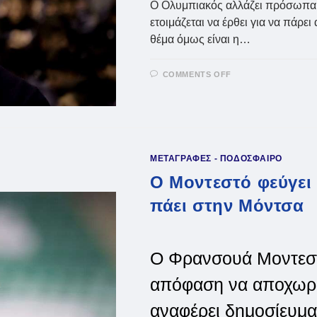
Ο Ολυμπιακός αλλάζει πρόσωπα σ
ετοιμάζεται να έρθει για να πάρε
θέμα όμως είναι η…
ON
COMMENTS OFF
ΟΛΥΜΠΙΑΚΌΣ:
Ο
ΝΤΕ
ΣΆΝΚΤΙΣ
ΘΑ
ΠΆΡΕΙ
ΑΡΜΟΔΙΌΤΗΤΕΣ
ΑΠΌ
ΤΗΝ
ΜΕΤΑΓΡΑΦΕΣ - ΠΟΔΟΣΦΑΙΡΟ
ΣΟΥΛΟΎΚΟΥ
–
Ο Μοντεστό φεύγει
ΣΟΚ
ΜΕ
πάει στην Μόντσα
ΤΗΝ
ΑΠΟΧΏΡΗΣΗ
ΜΟΝΤΕΣΤΌ
Ο Φρανσουά Μοντεστ
απόφαση να αποχωρή
αναφέρει δημοσίευμα,