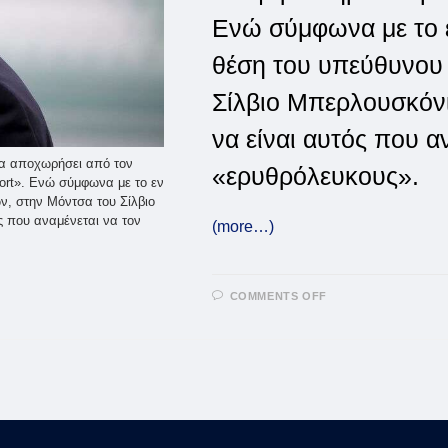
Ενώ σύμφωνα με το ε
θέση του υπεύθυνου
Σίλβιο Μπερλουσκόνι
να είναι αυτός που α
α αποχωρήσει από τον
«ερυθρόλευκους».
ort». Ενώ σύμφωνα με το εν
ν, στην Μόντσα του Σίλβιο
ς που αναμένεται να τον
(more…)
ON
COMMENTS OFF
Ο
ΜΟΝΤΕΣΤΌ
ΦΕΎΓΕΙ
ΑΠΌ
ΤΟΝ
ΟΛΥΜΠΙΑΚΌ
ΓΙΑ
ΝΑ
ΠΆΕΙ
ΣΤΗΝ
ΜΌΝΤΣΑ