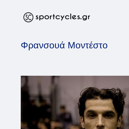
Skip
to
content
Φρανσουά Μοντέστο