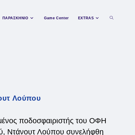
Toggle
ΠΑΡΑΣΚΗΝΙΟ
Game Center
EXTRAS
website
search
ουτ Λούπου
μένος ποδοσφαιριστής του ΟΦΗ
ού, Ντάνουτ Λούπου συνελήφθη