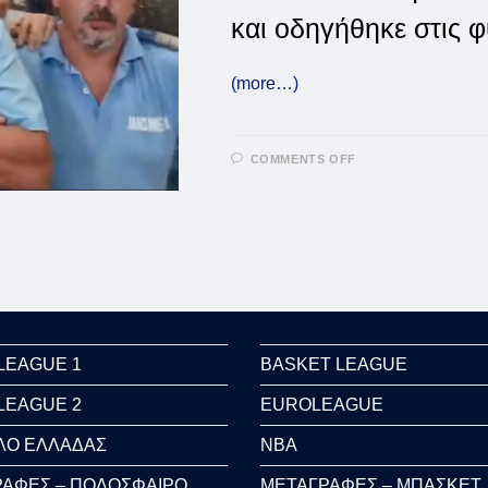
και οδηγήθηκε στις 
(more…)
ON
COMMENTS OFF
ΣΤΗ
ΦΥΛΑΚΉ
Ο
ΝΤΆΝΟΥΤ
ΛΟΎΠΟΥ
LEAGUE 1
BASKET LEAGUE
LEAGUE 2
EUROLEAGUE
ΛΟ ΕΛΛΑΔΑΣ
NBA
ΑΦΕΣ – ΠΟΔΟΣΦΑΙΡΟ
ΜΕΤΑΓΡΑΦΕΣ – ΜΠΑΣΚΕΤ