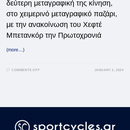
δεύτερη μεταγραφική της κίνηση,
στο χειμερινό μεταγραφικό παζάρι,
με την ανακοίνωση του Χεφτέ
Μπετανκόρ την Πρωτοχρονιά
(more…)
ON
COMMENTS OFF
JANUARY 2, 2024
ΠΑΝΣΕΡΡΑΪΚΌΣ:
ΑΝΑΚΟΊΝΩΣΕ
ΤΟΝ
ΧΕΦΤΈ
ΜΠΕΤΑΝΚΌΡ