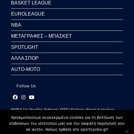
BASKET LEAGUE
EUROLEAGUE
NBA
ΜΕΤΑΓΡΑΦΕΣ – ΜΠΑΣΚΕΤ
SPOTLIGHT
ΑΛΛΑ ΣΠΟΡ
AUTO-MOTO
Follow Us
Opens
Opens
Opens
ΚΕΘΕΑ 21+ |Αρμόδιος Ρυθμιστής ΕΕΕΠ | Κίνδυνος εθισμού & απώλειας
in
in
in
περιουσίας | Γραμμή βοήθειας ΚΕΘΕΑ: 2109237777 | Παίξε Υπεύθυνα
a
a
a
Χρησιμοποιούμε συγκεκριμένα cookies για τη βελτίωση των
new
new
new
επιδόσεων του ιστότοπού μας και την ασφαλή περιήγησή σου
tab
tab
tab
σε αυτόν. Καλώς ήρθατε στο sportcycles.gr!