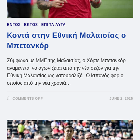
ΕΝΤΟΣ - ΕΚΤΟΣ - ΕΠΙ ΤΑ ΑΥΤΑ
Κοντά στην Εθνική Μαλαισίας ο
Μπετανκόρ
Σύμφωνα με ΜΜΕ της Μαλαισίας, ο Χέφτε Μπετανκόρ
αναμένεται να αγωνίζεται από την νέα σεζόν για την
Εθνική Μαλαισίας ως νατουραλιζέ. Ο Ισπανός φορ ο
οποίος από την νέα χρονιά…
ON
COMMENTS OFF
JUNE 2, 2025
ΚΟΝΤΆ
ΣΤΗΝ
ΕΘΝΙΚΉ
ΜΑΛΑΙΣΊΑΣ
Ο
ΜΠΕΤΑΝΚΌΡ