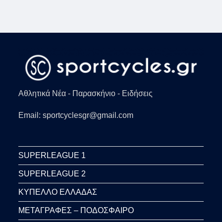
ΚΑΙ
ΤΙ
ΙΣΧΎΕΙ
ΓΙΑ
ΤΑ
ΓΉΠΕΔΑ
Αθλητικά Νέα - Παρασκήνιο - Ειδήσεις
Email: sportcyclesgr@gmail.com
SUPERLEAGUE 1
SUPERLEAGUE 2
ΚΥΠΕΛΛΟ ΕΛΛΑΔΑΣ
ΜΕΤΑΓΡΑΦΕΣ – ΠΟΔΟΣΦΑΙΡΟ