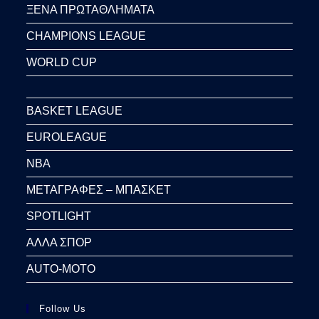
ΞΕΝΑ ΠΡΩΤΑΘΛΗΜΑΤΑ
CHAMPIONS LEAGUE
WORLD CUP
BASKET LEAGUE
EUROLEAGUE
NBA
ΜΕΤΑΓΡΑΦΕΣ – ΜΠΑΣΚΕΤ
SPOTLIGHT
ΑΛΛΑ ΣΠΟΡ
AUTO-MOTO
Follow Us