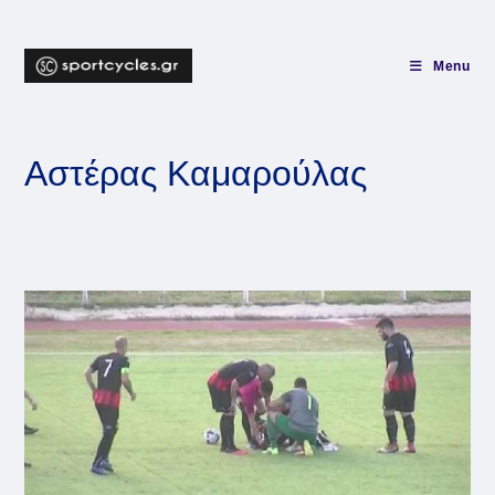
Skip
to
content
Menu
Αστέρας Καμαρούλας