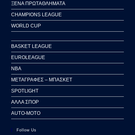
ΞΕΝΑ ΠΡΩΤΑΘΛΗΜΑΤΑ
CHAMPIONS LEAGUE
WORLD CUP
BASKET LEAGUE
EUROLEAGUE
NBA
ΜΕΤΑΓΡΑΦΕΣ – ΜΠΑΣΚΕΤ
SPOTLIGHT
ΑΛΛΑ ΣΠΟΡ
AUTO-MOTO
Follow Us