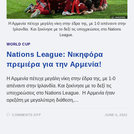
Η Αρμενία πέτυχε μεγάλη νίκη στην έδρα της, με 1-0 απέναντι στην
Ιρλανδία. Και ξεκίνησε με το δεξί τις υποχρεώσεις στο Nations
League.
WORLD CUP
Nations League: Νικηφόρα
πρεμιέρα για την Αρμενία!
Η Αρμενία πέτυχε μεγάλη νίκη στην έδρα της, με 1-0
απέναντι στην Ιρλανδία. Και ξεκίνησε με το δεξί τις
υποχρεώσεις στο Nations League. H Αρμενία ήταν
ορεξάτη με μεγαλύτερη διάθεση,…
ON
COMMENTS OFF
JUNE 4, 2022
NATIONS
LEAGUE:
ΝΙΚΗΦΌΡΑ
ΠΡΕΜΙΈΡΑ