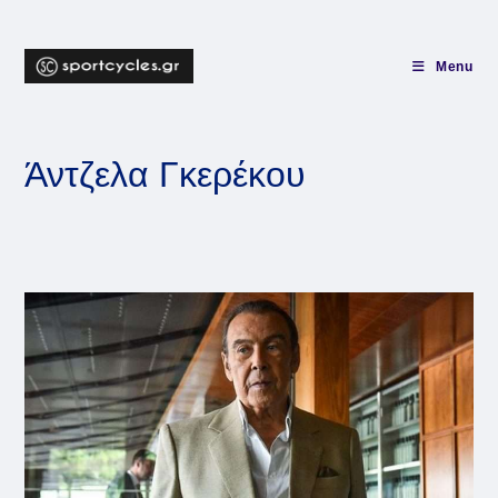
Skip
to
content
Menu
Άντζελα Γκερέκου