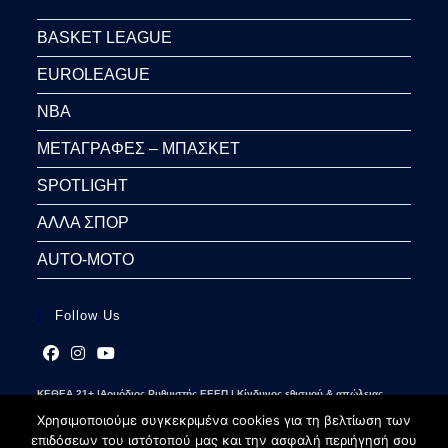
BASKET LEAGUE
EUROLEAGUE
NBA
ΜΕΤΑΓΡΑΦΕΣ – ΜΠΑΣΚΕΤ
SPOTLIGHT
ΑΛΛΑ ΣΠΟΡ
AUTO-MOTO
Follow Us
Opens
Opens
Opens
ΚΕΘΕΑ 21+ |Αρμόδιος Ρυθμιστής ΕΕΕΠ | Κίνδυνος εθισμού & απώλειας
in
in
in
περιουσίας | Γραμμή βοήθειας ΚΕΘΕΑ: 2109237777 | Παίξε Υπεύθυνα
a
a
a
Χρησιμοποιούμε συγκεκριμένα cookies για τη βελτίωση των
new
new
new
επιδόσεων του ιστότοπού μας και την ασφαλή περιήγησή σου