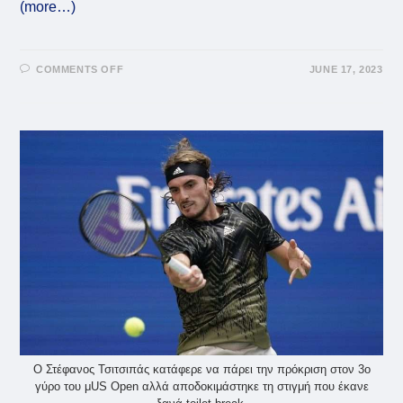
(more…)
ON
COMMENTS OFF
JUNE 17, 2023
VIRAL:
ΑΠΊΘΑΝΗ
ΦΆΣΗ
ΣΕ
ΜΑΤΣ
ΤΈΝΙΣ
ΤΟΥ
ΜΕΝΤΒΈΝΤΕΦ
ΜΕ
ΤΟΝ
ΜΑΝΑΡΙΝΌ
–
ΈΓΡΑΨΑΝ
ΙΣΤΟΡΊΑ
(VID)
Ο Στέφανος Τσιτσιπάς κατάφερε να πάρει την πρόκριση στον 3ο
γύρο του μUS Open αλλά αποδοκιμάστηκε τη στιγμή που έκανε