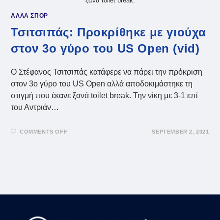
ξανά toilet break.
ΑΛΛΑ ΣΠΟΡ
Τσιτσιπάς: Προκρίθηκε με γιούχα
στον 3ο γύρο του US Open (vid)
Ο Στέφανος Τσιτσιπάς κατάφερε να πάρει την πρόκριση
στον 3ο γύρο του US Open αλλά αποδοκιμάστηκε τη
στιγμή που έκανε ξανά toilet break. Την νίκη με 3-1 επί
του Αντριάν…
ON
COMMENTS OFF
SEPTEMBER 2, 2021
ΤΣΙΤΣΙΠΆΣ:
ΠΡΟΚΡΊΘΗΚΕ
ΜΕ
ΓΙΟΎΧΑ
ΣΤΟΝ
3Ο
ΓΎΡΟ
ΤΟΥ
US
OPEN
(VID)