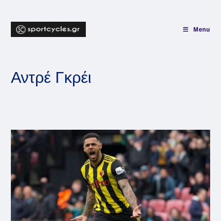
Skip
to
content
Menu
Αντρέ Γκρέι