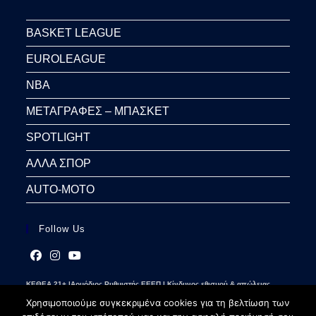
BASKET LEAGUE
EUROLEAGUE
NBA
ΜΕΤΑΓΡΑΦΕΣ – ΜΠΑΣΚΕΤ
SPOTLIGHT
ΑΛΛΑ ΣΠΟΡ
AUTO-MOTO
Follow Us
Opens
Opens
Opens
ΚΕΘΕΑ 21+ |Αρμόδιος Ρυθμιστής ΕΕΕΠ | Κίνδυνος εθισμού & απώλειας
in
in
in
περιουσίας | Γραμμή βοήθειας ΚΕΘΕΑ: 2109237777 | Παίξε Υπεύθυνα
a
a
a
Χρησιμοποιούμε συγκεκριμένα cookies για τη βελτίωση των
new
new
new