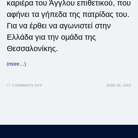
καριέρα του Άγγλου επιθετικού, που
αφήνει τα γήπεδα της πατρίδας του.
Για να έρθει να αγωνιστεί στην
Ελλάδα για την ομάδα της
Θεσσαλονίκης.
(more…)
ON
COMMENTS OFF
JUNE 29, 2022
ΠΟΙΟΣ
ΕΊΝΑΙ
Ο
ΑΝΤΡΈ
ΓΚΡΈΙ
ΜΕ
ΤΟΝ
ΟΠΟΊΟ
ΣΥΜΦΏΝΗΣΕ
Ο
ΆΡΗΣ
(VID)