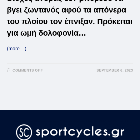
βγει ζωντανός αφού τα απόνερα
του πλοίου τον έπνιξαν. Πρόκειται
για ωμή δολοφονία…
(more…)
ON
COMMENTS OFF
SEPTEMBER 6, 2023
ΣΟΚ
ΚΑΙ
ΔΈΟΣ-
ΔΟΛΟΦΟΝΊΑ
ΣΤΟ
ΛΙΜΆΝΙ
ΤΟΥ
ΠΕΙΡΑΙΆ!
(VID)