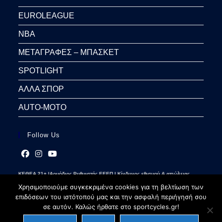
EUROLEAGUE
NBA
ΜΕΤΑΓΡΑΦΕΣ – ΜΠΑΣΚΕΤ
SPOTLIGHT
ΑΛΛΑ ΣΠΟΡ
AUTO-MOTO
Follow Us
Opens
Opens
Opens
ΚΕΘΕΑ 21+ |Αρμόδιος Ρυθμιστής ΕΕΕΠ | Κίνδυνος εθισμού & απώλειας
in
in
in
περιουσίας | Γραμμή βοήθειας ΚΕΘΕΑ: 2109237777 | Παίξε Υπεύθυνα
a
a
a
Χρησιμοποιούμε συγκεκριμένα cookies για τη βελτίωση των
new
new
new
επιδόσεων του ιστότοπού μας και την ασφαλή περιήγησή σου
tab
tab
tab
σε αυτόν. Καλώς ήρθατε στο sportcycles.gr!