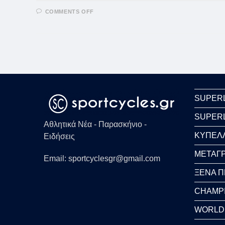
ON
COMMENTS OFF
ΖΌΡΙΚΟΙ
ΟΙ
ΥΠΟΨΉΦΙΟΙ
ΑΝΤΊΠΑΛΟΙ
ΤΟΥ
ΟΛΥΜΠΙΑΚΟΎ
SUPER
SUPER
Αθλητικά Νέα - Παρασκήνιο -
ΚΥΠΕΛ
Ειδήσεις
ΜΕΤΑΓΡ
Email: sportcyclesgr@gmail.com
ΞΕΝΑ 
CHAMP
WORLD