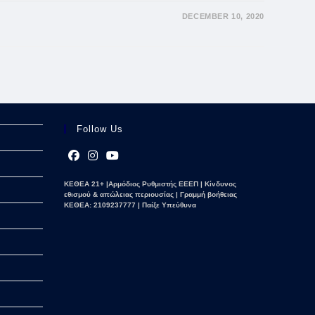
DECEMBER 10, 2020
Follow Us
Opens
Opens
Opens
ΚΕΘΕΑ 21+ |Αρμόδιος Ρυθμιστής ΕΕΕΠ | Κίνδυνος
in
in
in
εθισμού & απώλειας περιουσίας | Γραμμή βοήθειας
a
a
a
ΚΕΘΕΑ: 2109237777 | Παίξε Υπεύθυνα
new
new
new
tab
tab
tab