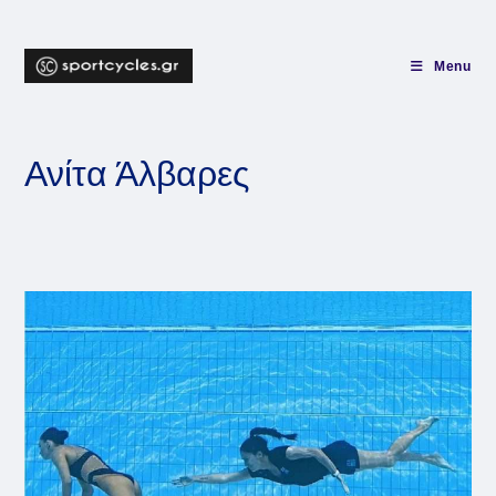
Skip
to
content
Menu
Ανίτα Άλβαρες