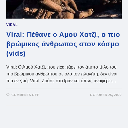
VIRAL
Viral: Πέθανε ο Αμού Χατζί, ο πιο
βρώμικος άνθρωπος στον κόσμο
(vids)
Viral: Ο Αμού Χατζί, που είχε πάρει τον άτυπο τίτλο του
πιο βρώμικου ανθρώπου σε όλο τον πλανήτη, δεν είναι
πια εν ζωή. Viral: Ζούσε στο Ιράν και όπως αναφέρει…
ON
COMMENTS OFF
OCTOBER 25, 2022
VIRAL:
ΠΈΘΑΝΕ
Ο
ΑΜΟΎ
ΧΑΤΖΊ,
Ο
ΠΙΟ
ΒΡΏΜΙΚΟΣ
ΆΝΘΡΩΠΟΣ