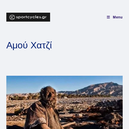
Skip
to
content
Menu
Αμού Χατζί