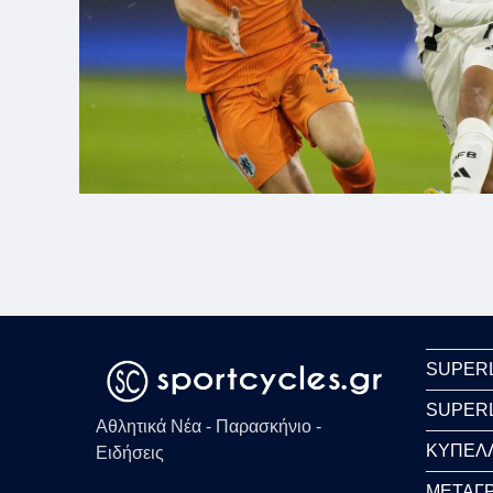
SUPER
SUPER
Αθλητικά Νέα - Παρασκήνιο -
ΚΥΠΕΛ
Ειδήσεις
ΜΕΤΑΓΡ