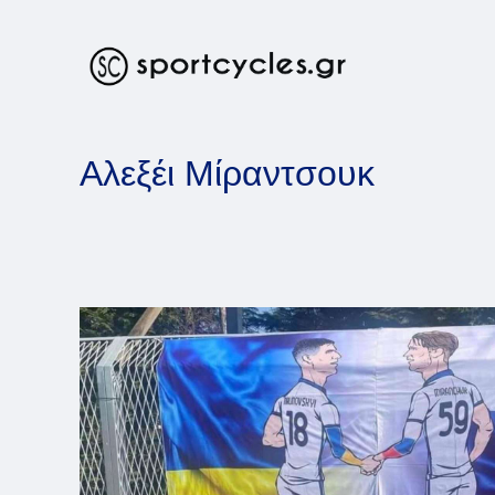
Skip
to
content
Αλεξέι Μίραντσουκ