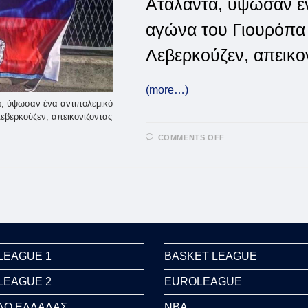
Αταλάντα, ύψωσαν έν
αγώνα του Γιουρόπα 
Λεβερκούζεν, απεικον
(more…)
τα, ύψωσαν ένα αντιπολεμικό
εβερκούζεν, απεικονίζοντας
ON
COMMENTS OFF
ΟΙ
ΟΠΑΔΟΊ
ΤΗΣ
ΑΤΑΛΆΝΤΑ
ΎΨΩΣΑΝ
ΈΝΑ
ΌΜΟΡΦΟ
ΠΑΝΌ
ΜΕ
ΤΟΥΣ
ΜΑΛΙΝΌΦΣΚΙ
ΚΑΙ
ΜΊΡΑΝΤΣΟΥΚ
LEAGUE 1
BASKET LEAGUE
LEAGUE 2
EUROLEAGUE
ΛΟ ΕΛΛΑΔΑΣ
NBA