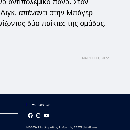
α αντιπολεμικό πανό. Στον
Λιγκ, απέναντι στην Μπάγερ
ίζοντας δύο παίκτες της ομάδας.
MARCH 11, 2022
Follow Us
Opens
Opens
Opens
ΚΕΘΕΑ 21+ |Αρμόδιος Ρυθμιστής ΕΕΕΠ | Κίνδυνος
in
in
in