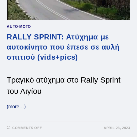
AUTO-MOTO
RALLY SPRINT: Ατύχημα με
αυτοκίνητο που έπεσε σε αυλή
σπιτιού (vids+pics)
Τραγικό ατύχημα στο Rally Sprint
του Αιγίου
(more…)
ON
COMMENTS OFF
APRIL 23, 2023
RALLY
SPRINT: