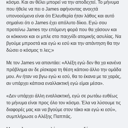
κόσμο. Και αν θέλει μπορεί να την αποδεχτεί. Το μήνυμα
που ήθελε να πει ο James αφήνοντας ανοιχτά
υπονοούμενα είναι ότι Eλευθερία ήταν λάθος και αυτό
σημαίνει ότι ο James έχει απόλυτο δίκιο. Εγώ σου
προτείνω James την επόμενη φορά που θα χάσουν και
οι κόκκινοι και οι μπλε στο παιχνίδι ατομικής ασυλίας. Να
βγούμε μπροστά και εγώ κι εσύ και την απάντηση θα την
δώσει ο κόσμος τι λες;»
Με τον James να απαντάει: «Αλέξη εγώ δεν θα χα κανένα
πρόβλημα αν δε ρίσκαρα τη θέση κάποιο άλλο την ομάδα
μου. Αν ήταν να βγω εγώ κι εσύ, θα το έκανα με τα χαράς,
αν υπάρχει κάποια εναλλακτική εγώ είμαι μέσα».
«Δεν υπάρχει άλλη εναλλακτική, εγώ σε ρωτάω ευθέως
το μήνυμα είναι προς όλο τον κόσμο. Έλα να λύσουμε τις
διαφορές μας και να βγούμε στον τάκο και εγώ κι εσύ»,
συμπλήρωσε ο Αλέξης Παππάς.