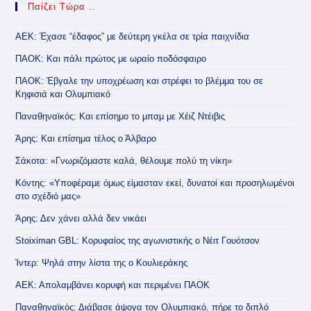
Παίζει Τώρα ..
ΑΕΚ: Έχασε “έδαφος” με δεύτερη γκέλα σε τρία παιχνίδια
ΠΑΟΚ: Και πάλι πρώτος με ωραίο ποδόσφαιρο
ΠΑΟΚ: Έβγαλε την υποχρέωση και στρέφει το βλέμμα του σε
Κηφισιά και Ολυμπιακό
Παναθηναϊκός: Και επίσημο το μπαμ με Χέιζ Ντέιβις
Άρης: Και επίσημα τέλος ο Άλβαρο
Σάκοτα: «Γνωριζόμαστε καλά, θέλουμε πολύ τη νίκη»
Κόντης: «Υποφέραμε όμως είμασταν εκεί, δυνατοί και προσηλωμένοι
στο σχέδιό μας»
Άρης: Δεν χάνει αλλά δεν νικάει
Stoiximan GBL: Κορυφαίος της αγωνιστικής ο Νέιτ Γουότσον
Ίντερ: Ψηλά στην λίστα της ο Κουλιεράκης
ΑΕΚ: Απολαμβάνει κορυφή και περιμένει ΠΑΟΚ
Παναθηναϊκός: Διάβασε άψογα τον Ολυμπιακό, πήρε το διπλό