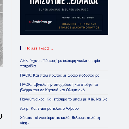
Παίζει Τώρα ..
ΑΕΚ: Έχασε “έδαφος” με δεύτερη γκέλα σε τρία
παιχνίδια
ΠΑΟΚ: Και πάλι πρώτος με ωραίο ποδόσφαιρο
ΠΑΟΚ: Έβγαλε την υποχρέωση και στρέφει το
βλέμμα του σε Κηφισιά και Ολυμπιακό
Παναθηναϊκός: Και επίσημο το μπαμ με Χέιζ Ντέιβις
Άρης: Και επίσημα τέλος ο Άλβαρο
υ
Σάκοτα: «Γνωριζόμαστε καλά, θέλουμε πολύ τη
νίκη»