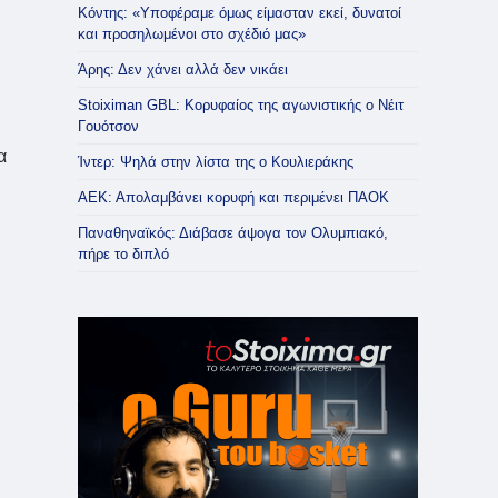
Κόντης: «Υποφέραμε όμως είμασταν εκεί, δυνατοί
και προσηλωμένοι στο σχέδιό μας»
Άρης: Δεν χάνει αλλά δεν νικάει
Stoiximan GBL: Κορυφαίος της αγωνιστικής ο Νέιτ
Γουότσον
α
Ίντερ: Ψηλά στην λίστα της ο Κουλιεράκης
ΑΕΚ: Απολαμβάνει κορυφή και περιμένει ΠΑΟΚ
Παναθηναϊκός: Διάβασε άψογα τον Ολυμπιακό,
πήρε το διπλό