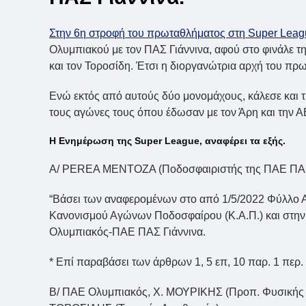
Στην 6η στροφή του πρωταθλήματος στη Super Leag
Ολυμπιακού με τον ΠΑΣ Γιάννινα, αφού στο φινάλε τ
και τον Τοροσίδη. Έτσι η διοργανώτρια αρχή του πρ
Ενώ εκτός από αυτούς δύο μονομάχους, κάλεσε και 
τους αγώνες τους όπου έδωσαν με τον Άρη και την Α
Η Ενημέρωση της Super League, αναφέρει τα εξής.
Α/ PEREA MENTOZA (Ποδοσφαιριστής της ΠΑΕ ΠΑΣ 
“Βάσει των αναφερομένων στο από 1/5/2022 Φύλλο Α
Κανονισμού Αγώνων Ποδοσφαίρου (Κ.Α.Π.) και στη
Ολυμπιακός-ΠΑΕ ΠΑΣ Γιάννινα.
* Επί παραβάσει των άρθρων 1, 5 επ, 10 παρ. 1 περ. 
Β/ ΠΑΕ Ολυμπιακός, Χ. ΜΟΥΡΙΚΗΣ (Προπ. Φυσικής