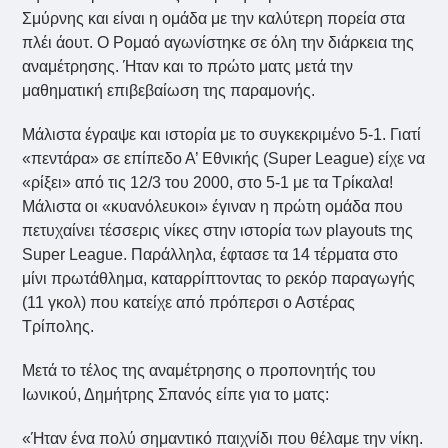
Σμύρνης και είναι η ομάδα με την καλύτερη πορεία στα
πλέι άουτ. Ο Ρομαό αγωνίστηκε σε όλη την διάρκεια της
αναμέτρησης. Ήταν και το πρώτο ματς μετά την
μαθηματική επιβεβαίωση της παραμονής.
Μάλιστα έγραψε και ιστορία με το συγκεκριμένο 5-1. Γιατί
«πεντάρα» σε επίπεδο Α’ Εθνικής (Super League) είχε να
«ρίξει» από τις 12/3 του 2000, στο 5-1 με τα Τρίκαλα!
Μάλιστα οι «κυανόλευκοι» έγιναν η πρώτη ομάδα που
πετυχαίνει τέσσερις νίκες στην ιστορία των playouts της
Super League. Παράλληλα, έφτασε τα 14 τέρματα στο
μίνι πρωτάθλημα, καταρρίπτοντας το ρεκόρ παραγωγής
(11 γκολ) που κατείχε από πρόπερσι ο Αστέρας
Τρίπολης.
Μετά το τέλος της αναμέτρησης ο προπονητής του
Ιωνικού, Δημήτρης Σπανός είπε για το ματς:
«Ήταν ένα πολύ σημαντικό παιχνίδι που θέλαμε την νίκη.