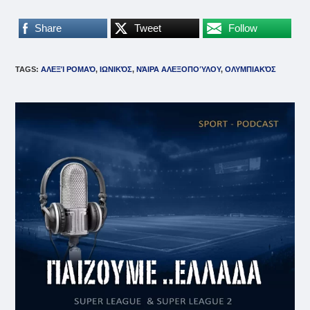
Share
Tweet
Follow
TAGS
:
ΑΛΕΞΊ ΡΟΜΑΌ
,
ΙΩΝΙΚΌΣ
,
ΝΆΙΡΑ ΑΛΕΞΟΠΟΎΛΟΥ
,
ΟΛΥΜΠΙΑΚΌΣ