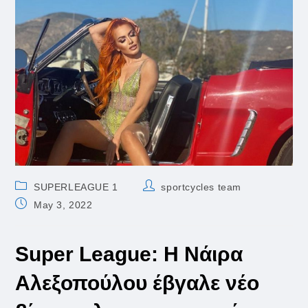
Post
Post
SUPERLEAGUE 1
sportcycles team
category:
author:
Post
May 3, 2022
published:
Super League: Η Νάιρα
Αλεξοπούλου έβγαλε νέο