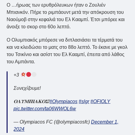
Ο …ήρωας των ερυθρόλευκων ήταν ο Ζουλιέν
Μπιανκόν. Πήρε το ριμπάουντ μετά την απόκρουση του
Ναούμοβ στην κεφαλιά του Ελ Κααμπί. Έτσι μπόρεε και
άνοιξε το σκορ στο 60ο λεπτό.
Ο Ολυμπιακός μπόρεσε να διπλασιάσει τα τέρματά του
και να κλειδώσει το ματς στο 88ο λεπτό. Το έκανε με γκολ
του Τσικίνιο και ασίστ του Ελ Κααμπί, έπειτα από λάθος
του Αμπάντα.
+3
Συνεχίζουμε!
𝚶𝚲𝚼𝚳𝚷𝚰𝚨𝚱𝚶𝚺!
#Olympiacos
#slgr
#OFIOLY
pic.twitter.com/ta06WWOL6w
— Olympiacos FC (@olympiacosfc)
December 1,
2024