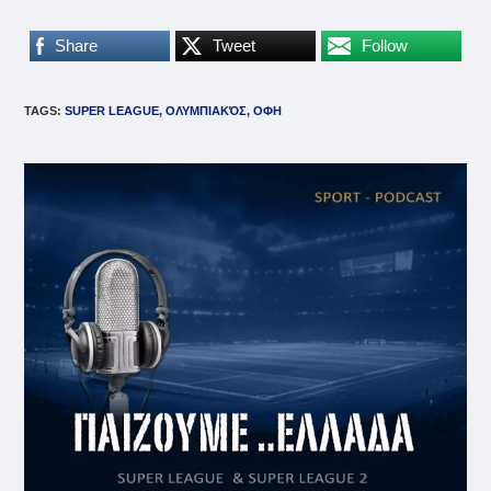
Share
Tweet
Follow
TAGS
:
SUPER LEAGUE
,
ΟΛΥΜΠΙΑΚΌΣ
,
ΟΦΗ