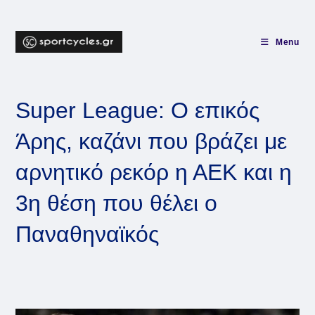
Skip
to
content
Menu
Super League: Ο επικός
Άρης, καζάνι που βράζει με
αρνητικό ρεκόρ η ΑΕΚ και η
3η θέση που θέλει ο
Παναθηναϊκός