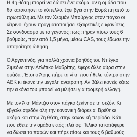
Η 4η θέση μπορεί να δώσει ένα ακόμα, αν η ομάδα που
θα κατακτήσει το κύπελλο, έχει βγει στην Ευρώπη από το
πρωτάθλημα. Με τον Χερμάν Μπούργος στον πάγκο οι
κίτρινοι έχουν πραγματοποιήσει εξαιρετικές εμφανίσεις.
Σε συνδυασμό με το γεγονός πως πήραν πίσω τους 6
βαθμούς, πριν από 1,5 μήνα, μέσω CAS, τους έδωσε την
απαραίτητη ώθηση.
Ο Αργεντινός, για πολλά χρόνια βοηθός του Ντιέγκο
Σιμεόνε στην Ατλέτικο Μαδρίτης, έφερε άλλη αύρα στην
ομάδα . Έτσι ο Άρης πήρε τη νίκη που ήθελε κόντρα στην
ΑΕΚ κι έκανε την μεγάλη ανατροπή. Αν βάλει κανείς κάτω
την εικόνα του μπορεί να μιλήσει για τρομερή αλλαγή.
Με τον Άκη Μάντζιο στον πάγκο ξεκίνησε τη σεζόν. Κι
έβγαλε σχεδόν όλη την κανονική διάρκεια. Βρέθηκε
ακόμα και στην 7η θέση, στην κανονική περίοδο. Κάτι
που έθετε την ομάδα εκτός πλέι οφ. Τελικά τα κατάφερε
να δώσει το παρών και πήρε πίσω και τους 6 βαθμούς