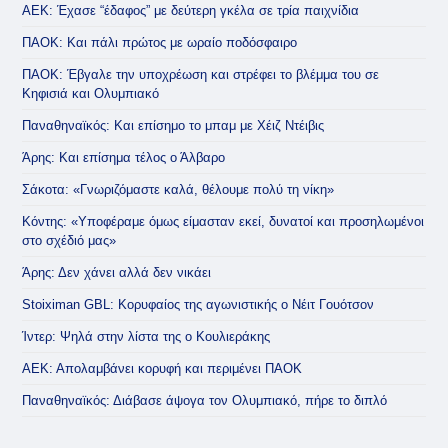
ΑΕΚ: Έχασε “έδαφος” με δεύτερη γκέλα σε τρία παιχνίδια
ΠΑΟΚ: Και πάλι πρώτος με ωραίο ποδόσφαιρο
ΠΑΟΚ: Έβγαλε την υποχρέωση και στρέφει το βλέμμα του σε
Κηφισιά και Ολυμπιακό
Παναθηναϊκός: Και επίσημο το μπαμ με Χέιζ Ντέιβις
Άρης: Και επίσημα τέλος ο Άλβαρο
Σάκοτα: «Γνωριζόμαστε καλά, θέλουμε πολύ τη νίκη»
Κόντης: «Υποφέραμε όμως είμασταν εκεί, δυνατοί και προσηλωμένοι
στο σχέδιό μας»
Άρης: Δεν χάνει αλλά δεν νικάει
Stoiximan GBL: Κορυφαίος της αγωνιστικής ο Νέιτ Γουότσον
Ίντερ: Ψηλά στην λίστα της ο Κουλιεράκης
ΑΕΚ: Απολαμβάνει κορυφή και περιμένει ΠΑΟΚ
Παναθηναϊκός: Διάβασε άψογα τον Ολυμπιακό, πήρε το διπλό