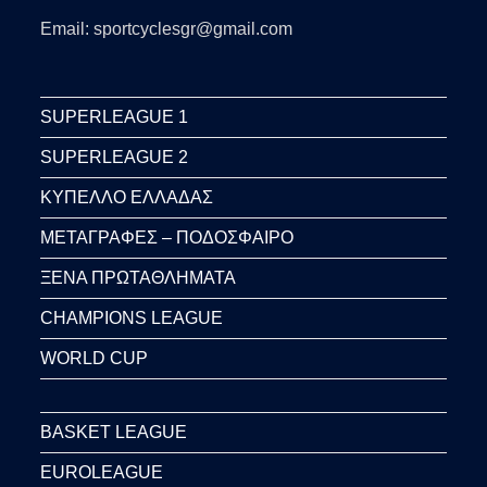
Email: sportcyclesgr@gmail.com
SUPERLEAGUE 1
SUPERLEAGUE 2
ΚΥΠΕΛΛΟ ΕΛΛΑΔΑΣ
ΜΕΤΑΓΡΑΦΕΣ – ΠΟΔΟΣΦΑΙΡΟ
ΞΕΝΑ ΠΡΩΤΑΘΛΗΜΑΤΑ
CHAMPIONS LEAGUE
WORLD CUP
BASKET LEAGUE
EUROLEAGUE