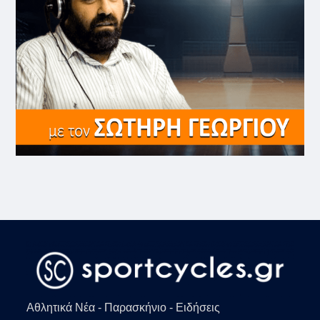
Αθλητικά Νέα - Παρασκήνιο - Ειδήσεις