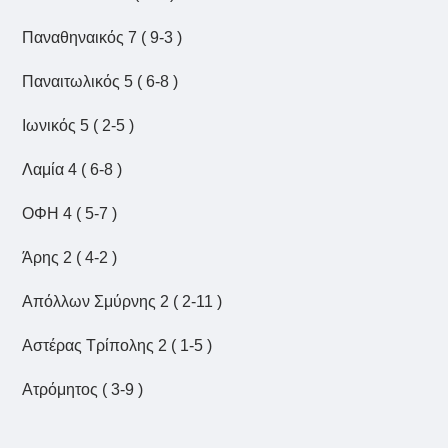
Παναθηναικός 7 ( 9-3 )
Παναιτωλικός 5 ( 6-8 )
Ιωνικός 5 ( 2-5 )
Λαμία 4 ( 6-8 )
ΟΦΗ 4 ( 5-7 )
Άρης 2 ( 4-2 )
Απόλλων Σμύρνης 2 ( 2-11 )
Αστέρας Τρίπολης 2 ( 1-5 )
Ατρόμητος ( 3-9 )