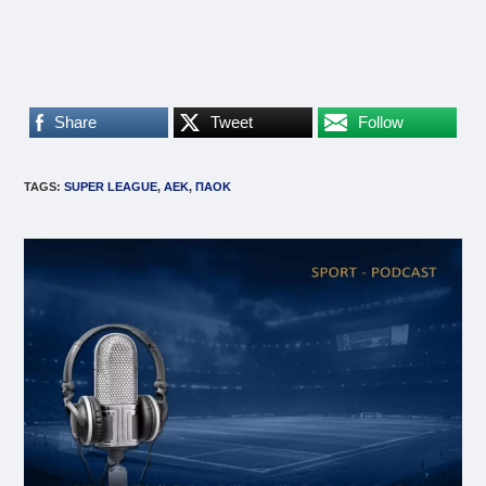
Share
Tweet
Follow
TAGS
:
SUPER LEAGUE
,
ΑΕΚ
,
ΠΑΟΚ