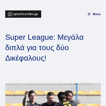
Skip
to
content
Menu
Super League: Μεγάλα
διπλά για τους δύο
Δικέφαλους!