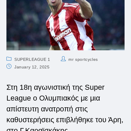
Post
Post
SUPERLEAGUE 1
mr sportcycles
category:
author:
Post
January 12, 2025
published:
Στη 18η αγωνιστική της Super
League ο Ολυμπιακός με μια
απίστευτη ανατροπή στις
καθυστερήσεις επιβλήθηκε του Άρη,
στο Γ.Καραϊσκάκης