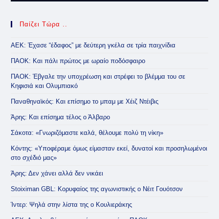
Παίζει Τώρα ..
ΑΕΚ: Έχασε “έδαφος” με δεύτερη γκέλα σε τρία παιχνίδια
ΠΑΟΚ: Και πάλι πρώτος με ωραίο ποδόσφαιρο
ΠΑΟΚ: Έβγαλε την υποχρέωση και στρέφει το βλέμμα του σε
Κηφισιά και Ολυμπιακό
Παναθηναϊκός: Και επίσημο το μπαμ με Χέιζ Ντέιβις
Άρης: Και επίσημα τέλος ο Άλβαρο
Σάκοτα: «Γνωριζόμαστε καλά, θέλουμε πολύ τη νίκη»
Κόντης: «Υποφέραμε όμως είμασταν εκεί, δυνατοί και προσηλωμένοι
στο σχέδιό μας»
Άρης: Δεν χάνει αλλά δεν νικάει
Stoiximan GBL: Κορυφαίος της αγωνιστικής ο Νέιτ Γουότσον
Ίντερ: Ψηλά στην λίστα της ο Κουλιεράκης