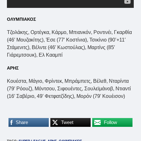
ΟΛΥΜΠΙΑΚΟΣ
Τζολάκης, Ορτέγκα, Κάρμο, Μπιανκόν, Ροντινέι, Γκαρθία
(46′ Μουζακίτης), Έσε (77′ Κοστίνια), Τσικίνιο (90’+11′
Στάμενιτς), Βέλντε (46′ Κωστούλας), Μαρτίνς (85′
Γιάρεμτσουκ), Ελ Κααμπί
ΑΡΗΣ
Κουέστα, Μάγιο, Φρίντεκ, Μπράμπετς, Βέλεθ, Νταρίντα
(79′ Ρόουζ), Μόντσου, Σιφουέντες, Σουλεϊμάνοβ, Ντιαντί
(16′ Σαβέριο, 49′ Φετφατζίδης), Μορόν (79′ Κουέισον)
Share
Tweet
Follow
TAGS
:
SUPER LEAGUE
,
ΑΡΗΣ
,
ΟΛΥΜΠΙΑΚΌΣ