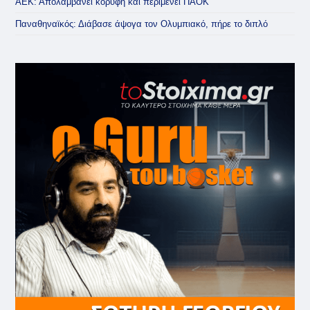
ΑΕΚ: Απολαμβάνει κορυφή και περιμένει ΠΑΟΚ
Παναθηναϊκός: Διάβασε άψογα τον Ολυμπιακό, πήρε το διπλό