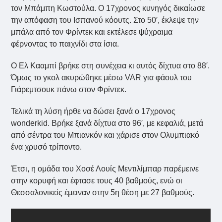
τον Μπάμπη Κωστούλα. Ο 17χρονος κυνηγός δικαίωσε
την απόφαση του Ισπανού κόουτς. Στο 50′, έκλεψε την
μπάλα από τον Φρίντεκ και εκτέλεσε ψύχραιμα
φέρνοντας το παιχνίδι στα ίσια.
Ο Ελ Κααμπί βρήκε στη συνέχεια κι αυτός δίχτυα στο 88′.
Όμως το γκολ ακυρώθηκε μέσω VAR για φάουλ του
Γιάρεμτσουκ πάνω στον Φρίντεκ.
Τελικά τη λύση ήρθε να δώσει ξανά ο 17χρονος
wonderkid. Βρήκε ξανά δίχτυα στο 96′, με κεφαλιά, μετά
από σέντρα του Μπιανκόν και χάρισε στον Ολυμπιακό
ένα χρυσό τρίποντο.
Έτσι, η ομάδα του Χοσέ Λουίς Μεντιλίμπαρ παρέμεινε
στην κορυφή και έφτασε τους 40 βαθμούς, ενώ οι
Θεσσαλονικείς έμειναν στην 5η θέση με 27 βαθμούς.