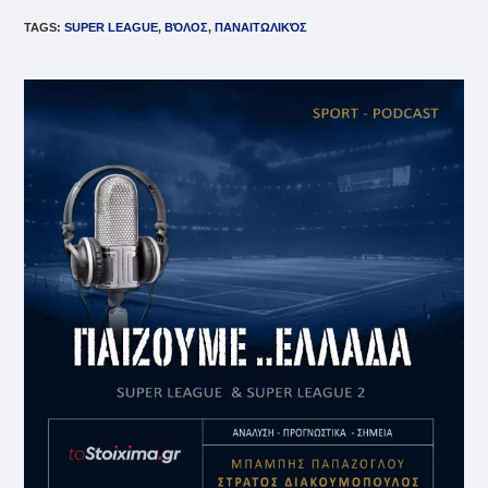
TAGS
:
SUPER LEAGUE
,
ΒΌΛΟΣ
,
ΠΑΝΑΙΤΩΛΙΚΌΣ