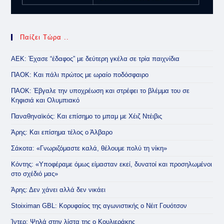
Παίζει Τώρα ..
ΑΕΚ: Έχασε “έδαφος” με δεύτερη γκέλα σε τρία παιχνίδια
ΠΑΟΚ: Και πάλι πρώτος με ωραίο ποδόσφαιρο
ΠΑΟΚ: Έβγαλε την υποχρέωση και στρέφει το βλέμμα του σε
Κηφισιά και Ολυμπιακό
Παναθηναϊκός: Και επίσημο το μπαμ με Χέιζ Ντέιβις
Άρης: Και επίσημα τέλος ο Άλβαρο
Σάκοτα: «Γνωριζόμαστε καλά, θέλουμε πολύ τη νίκη»
Κόντης: «Υποφέραμε όμως είμασταν εκεί, δυνατοί και προσηλωμένοι
στο σχέδιό μας»
Άρης: Δεν χάνει αλλά δεν νικάει
Stoiximan GBL: Κορυφαίος της αγωνιστικής ο Νέιτ Γουότσον
Ίντερ: Ψηλά στην λίστα της ο Κουλιεράκης