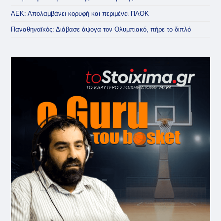
ΑΕΚ: Απολαμβάνει κορυφή και περιμένει ΠΑΟΚ
Παναθηναϊκός: Διάβασε άψογα τον Ολυμπιακό, πήρε το διπλό