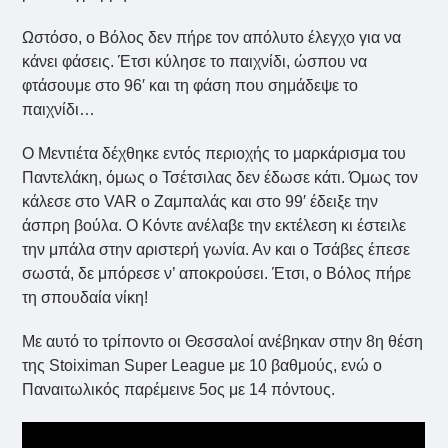
Ωστόσο, ο Βόλος δεν πήρε τον απόλυτο έλεγχο για να
κάνει φάσεις. Έτσι κύλησε το παιχνίδι, ώσπου να
φτάσουμε στο 96′ και τη φάση που σημάδεψε το
παιχνίδι…
Ο Μεντιέτα δέχθηκε εντός περιοχής το μαρκάρισμα του
Παντελάκη, όμως ο Τσέτσιλας δεν έδωσε κάτι. Όμως τον
κάλεσε στο VAR ο Ζαμπαλάς και στο 99′ έδειξε την
άσπρη βούλα. Ο Κόντε ανέλαβε την εκτέλεση κι έστειλε
την μπάλα στην αριστερή γωνία. Αν και ο Τσάβες έπεσε
σωστά, δε μπόρεσε ν’ αποκρούσει. Έτσι, ο Βόλος πήρε
τη σπουδαία νίκη!
Με αυτό το τρίποντο οι Θεσσαλοί ανέβηκαν στην 8η θέση
της Stoiximan Super League με 10 βαθμούς, ενώ ο
Παναιτωλικός παρέμεινε 5ος με 14 πόντους.