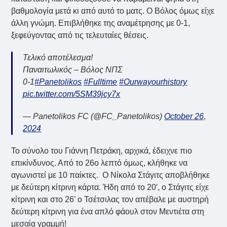
βαθμολογία μετά κι από αυτό το ματς. Ο Βόλος όμως είχε
άλλη γνώμη. Επιβλήθηκε της αναμέτρησης με 0-1,
ξεφεύγοντας από τις τελευταίες θέσεις.
Τελικό αποτέλεσμα!
Παναιτωλικός – Βόλος ΝΠΣ
0-1
#Panetolikos
#Fulltime
#Ourwayourhistory
pic.twitter.com/5SM39jcy7x
— Panetolikos FC (@FC_Panetolikos)
October 26,
2024
Το σύνολο του Γιάννη Πετράκη, αρχικά, έδειχνε πιο
επικίνδυνος. Από το 26ο λεπτό όμως, κλήθηκε να
αγωνιστεί με 10 παίκτες. Ο Νίκολα Στάγιτς αποβλήθηκε
με δεύτερη κίτρινη κάρτα. Ήδη από το 20′, ο Στάγιτς είχε
κίτρινη και στο 26’ ο Τσέτσιλας τον απέβαλε με αυστηρή
δεύτερη κίτρινη για ένα απλό φάουλ στον Μεντιέτα στη
μεσαία γραμμή!