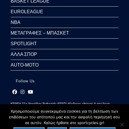
BASKET LEAGUE
EUROLEAGUE
NBA
ΜΕΤΑΓΡΑΦΕΣ – ΜΠΑΣΚΕΤ
SPOTLIGHT
ΑΛΛΑ ΣΠΟΡ
AUTO-MOTO
Follow Us
Opens
Opens
Opens
ΚΕΘΕΑ 21+ |Αρμόδιος Ρυθμιστής ΕΕΕΠ | Κίνδυνος εθισμού & απώλειας
in
in
in
περιουσίας | Γραμμή βοήθειας ΚΕΘΕΑ: 2109237777 | Παίξε Υπεύθυνα
a
a
a
Χρησιμοποιούμε συγκεκριμένα cookies για τη βελτίωση των
new
new
new
επιδόσεων του ιστότοπού μας και την ασφαλή περιήγησή σου
tab
tab
tab
σε αυτόν. Καλώς ήρθατε στο sportcycles.gr!