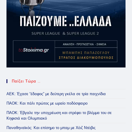
Παίζει Τώρα ..
ΑΕΚ: Έχασε “έδαφος” με δεύτερη γκέλα σε τρία παιχνίδια
ΠΑΟΚ: Και πάλι πρώτος με ωραίο ποδόσφαιρο
ΠΑΟΚ: Έβγαλε την υποχρέωση και στρέφει το βλέμμα του σε
Κηφισιά και Ολυμπιακό
Παναθηναϊκός: Και επίσημο το μπαμ με Χέιζ Ντέιβις