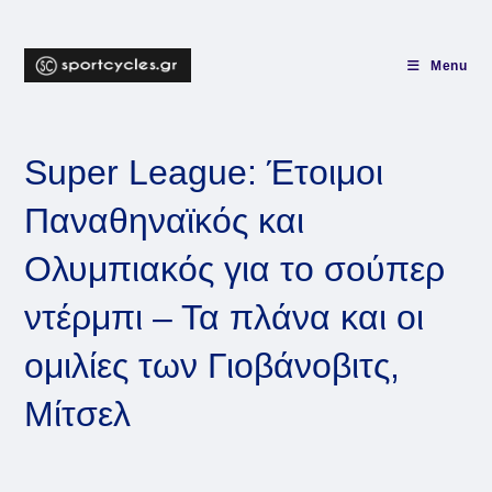
Skip
to
content
Menu
Super League: Έτοιμοι
Παναθηναϊκός και
Ολυμπιακός για το σούπερ
ντέρμπι – Τα πλάνα και οι
ομιλίες των Γιοβάνοβιτς,
Μίτσελ