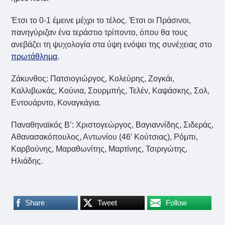
Έτσι το 0-1 έμεινε μέχρι το τέλος. Έτσι οι Πράσινοι,
πανηγύριζαν ένα τεράστιο τρίποντο, όπου θα τους
ανεβάζει τη ψυχολογία στα ύψη ενόψει της συνέχειας στο
πρωτάθλημα
.
Ζάκυνθος:
Πατσιογιώργος, Κολεύρης, Ζογκάι,
Καλλιβωκάς, Κούνια, Σουρμπής, Τελέν, Καψάσκης, Σολ,
Εντουάρντο, Κοναγκάγια.
Παναθηναϊκός Β’: Χριστογεώργος, Βαγιαννίδης, Σιδεράς,
Αθανασακόπουλος, Αντωνίου (46′ Κούτσιας), Ρόμπι,
Καρβούνης, Μαραθωνίτης, Μαρτίνης, Τσιριγώτης,
Ηλιάδης.
Share
Tweet
Follow