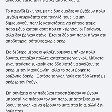
αντίδραση μετά την ήττα 0-2 από τα Χανιά.
Το παιχνίδι ξεκίνησε, με τις δύο ομάδες να βγάζουν πολύ
μεγάλη νευρικότητα στο παιχνίδι τους, να μην
δημιουργούν πολλές καταστάσεις για κάποιο τέρμα,
παρά μόνο κάποια σουτ που επιχείρησαν οι Πράσινοι,
αλλά δεν βρήκαν στόχο. Έτσι οι δύο αντίπαλοι πήγαν στα
αποδυτήρια ισόπαλες χωρίς σκορ.
Στο δεύτερο μέρος οι φιλοξενούμενοι μπήκαν πολύ
δυνατά, έφτιαξαν πολλές καταστάσεις για γκολ. Μάλιστα
είχαν τεράστια ευκαιρία στο 55ο λεπτό να ανοίξουν το
σκορ με τον Μαραθωνίτη, αλλά το σουτ βρήκε το
οριζόντιο δοκάρι. Ωστόσο το γκολ ήρθε στο 56ο λεπτό με
σκόρερ τον Ρούγκι.
Στη συνέχεια οι γηπεδούχοι προσπάθησαν να βγουν
μπροστά, να πιέσουν τον αντίπαλο, με αποτέλεσμα να
βρουν το γκολ και να φέρουν το ματς στια ίσια, αλλά δεν
ήρθε πότε.