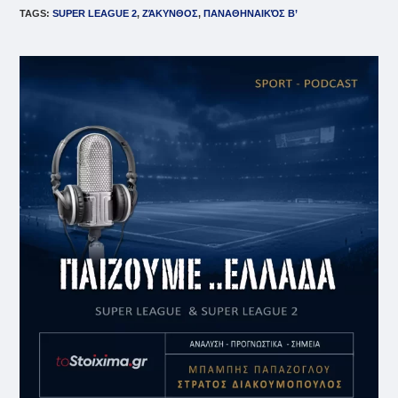
TAGS
:
SUPER LEAGUE 2
,
ΖΆΚΥΝΘΟΣ
,
ΠΑΝΑΘΗΝΑΙΚΌΣ Β’