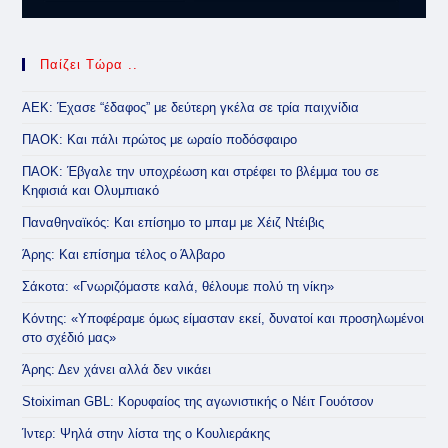
Παίζει Τώρα ..
ΑΕΚ: Έχασε “έδαφος” με δεύτερη γκέλα σε τρία παιχνίδια
ΠΑΟΚ: Και πάλι πρώτος με ωραίο ποδόσφαιρο
ΠΑΟΚ: Έβγαλε την υποχρέωση και στρέφει το βλέμμα του σε
Κηφισιά και Ολυμπιακό
Παναθηναϊκός: Και επίσημο το μπαμ με Χέιζ Ντέιβις
Άρης: Και επίσημα τέλος ο Άλβαρο
Σάκοτα: «Γνωριζόμαστε καλά, θέλουμε πολύ τη νίκη»
Κόντης: «Υποφέραμε όμως είμασταν εκεί, δυνατοί και προσηλωμένοι
στο σχέδιό μας»
Άρης: Δεν χάνει αλλά δεν νικάει
Stoiximan GBL: Κορυφαίος της αγωνιστικής ο Νέιτ Γουότσον
Ίντερ: Ψηλά στην λίστα της ο Κουλιεράκης