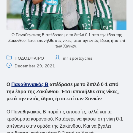
Ο Παναθηναικός Β απέδρασε με το διπλό 0-1 από την έδρα της
Ζακύνθου. Έτσι επανήλθε στις νίκες, μετά την εντός έδρας ήττα επί
των Χανιών.
Post
Post
ΠΟΔΟΣΦΑΙΡΟ
mr sportcycles
category:
author:
Post
December 29, 2021
published:
Ο
Παναθηναικός Β
απέδρασε με το διπλό 0-1 από
την έδρα της Ζακύνθου. Έτσι επανήλθε στις νίκες,
μετά την εντός έδρας ήττα επί των Χανιών.
Ο Παναθηναικός Β παρά τις απουσίες, αλλά και τα
κρούσματα κορονοιού. Κατάφερε να φτάσει στη νίκη 0-1
απέναντι στην ομάδα της Ζακύνθου. Και να βγάλει