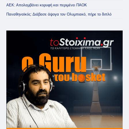
ΑΕΚ: Απολαμβάνει κορυφή και περιμένει ΠΑΟΚ
Παναθηναϊκός: Διάβασε άψογα τον Ολυμπιακό, πήρε το διπλό