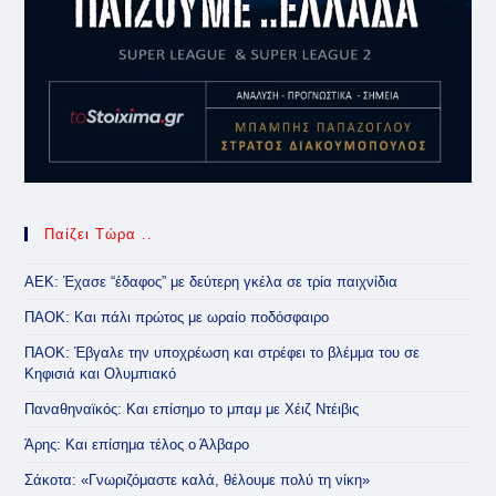
Παίζει Τώρα ..
ΑΕΚ: Έχασε “έδαφος” με δεύτερη γκέλα σε τρία παιχνίδια
ΠΑΟΚ: Και πάλι πρώτος με ωραίο ποδόσφαιρο
ΠΑΟΚ: Έβγαλε την υποχρέωση και στρέφει το βλέμμα του σε
Κηφισιά και Ολυμπιακό
Παναθηναϊκός: Και επίσημο το μπαμ με Χέιζ Ντέιβις
Άρης: Και επίσημα τέλος ο Άλβαρο
Σάκοτα: «Γνωριζόμαστε καλά, θέλουμε πολύ τη νίκη»