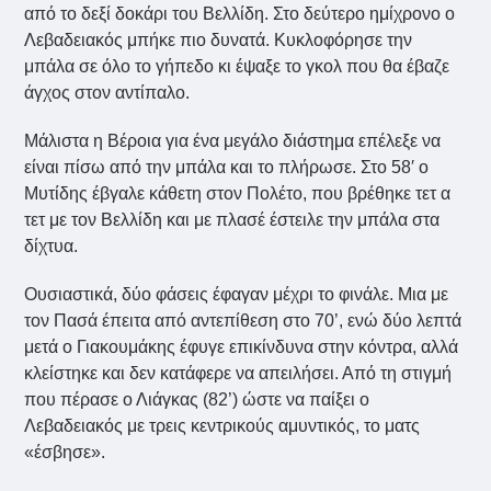
από το δεξί δοκάρι του Βελλίδη. Στο δεύτερο ημίχρονο ο
Λεβαδειακός μπήκε πιο δυνατά. Κυκλοφόρησε την
μπάλα σε όλο το γήπεδο κι έψαξε το γκολ που θα έβαζε
άγχος στον αντίπαλο.
Μάλιστα η Βέροια για ένα μεγάλο διάστημα επέλεξε να
είναι πίσω από την μπάλα και το πλήρωσε. Στο 58′ ο
Μυτίδης έβγαλε κάθετη στον Πολέτο, που βρέθηκε τετ α
τετ με τον Βελλίδη και με πλασέ έστειλε την μπάλα στα
δίχτυα.
Ουσιαστικά, δύο φάσεις έφαγαν μέχρι το φινάλε. Μια με
τον Πασά έπειτα από αντεπίθεση στο 70’, ενώ δύο λεπτά
μετά ο Γιακουμάκης έφυγε επικίνδυνα στην κόντρα, αλλά
κλείστηκε και δεν κατάφερε να απειλήσει. Από τη στιγμή
που πέρασε ο Λιάγκας (82’) ώστε να παίξει ο
Λεβαδειακός με τρεις κεντρικούς αμυντικός, το ματς
«έσβησε».