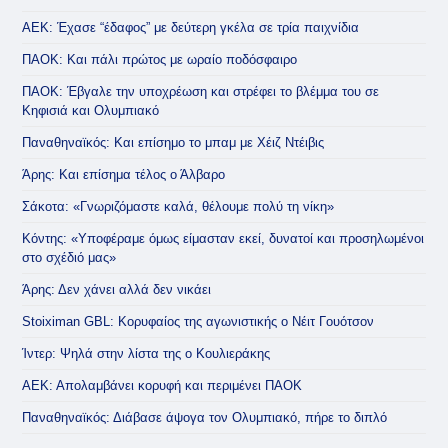
ΑΕΚ: Έχασε “έδαφος” με δεύτερη γκέλα σε τρία παιχνίδια
ΠΑΟΚ: Και πάλι πρώτος με ωραίο ποδόσφαιρο
ΠΑΟΚ: Έβγαλε την υποχρέωση και στρέφει το βλέμμα του σε
Κηφισιά και Ολυμπιακό
Παναθηναϊκός: Και επίσημο το μπαμ με Χέιζ Ντέιβις
Άρης: Και επίσημα τέλος ο Άλβαρο
Σάκοτα: «Γνωριζόμαστε καλά, θέλουμε πολύ τη νίκη»
Κόντης: «Υποφέραμε όμως είμασταν εκεί, δυνατοί και προσηλωμένοι
στο σχέδιό μας»
Άρης: Δεν χάνει αλλά δεν νικάει
Stoiximan GBL: Κορυφαίος της αγωνιστικής ο Νέιτ Γουότσον
Ίντερ: Ψηλά στην λίστα της ο Κουλιεράκης
ΑΕΚ: Απολαμβάνει κορυφή και περιμένει ΠΑΟΚ
Παναθηναϊκός: Διάβασε άψογα τον Ολυμπιακό, πήρε το διπλό