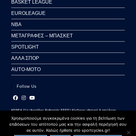
BASKET LEAGUE
EUROLEAGUE
NBA
ΜΕΤΑΓΡΑΦΕΣ – ΜΠΑΣΚΕΤ
SPOTLIGHT
ΑΛΛΑ ΣΠΟΡ
AUTO-MOTO
Follow Us
Opens
Opens
Opens
ΚΕΘΕΑ 21+ |Αρμόδιος Ρυθμιστής ΕΕΕΠ | Κίνδυνος εθισμού & απώλειας
in
in
in
περιουσίας | Γραμμή βοήθειας ΚΕΘΕΑ: 2109237777 | Παίξε Υπεύθυνα
a
a
a
Χρησιμοποιούμε συγκεκριμένα cookies για τη βελτίωση των
new
new
new
επιδόσεων του ιστότοπού μας και την ασφαλή περιήγησή σου
tab
tab
tab
σε αυτόν. Καλώς ήρθατε στο sportcycles.gr!