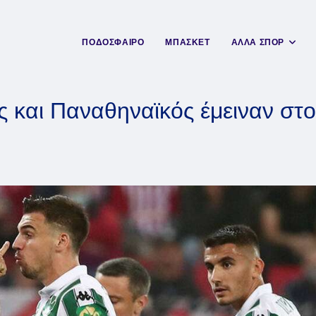
ΠΟΔΟΣΦΑΙΡΟ
ΜΠΑΣΚΕΤ
ΑΛΛΑ ΣΠΟΡ
 και Παναθηναϊκός έμειναν στο 