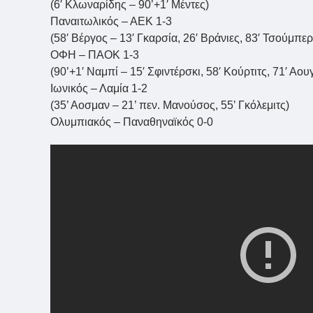
(6′ Κλωναρίδης – 90’+1′ Μέντες)
Παναιτωλικός – ΑΕΚ 1-3
(58′ Βέργος – 13′ Γκαρσία, 26′ Βράνιες, 83′ Τσούμπερ
ΟΦΗ – ΠΑΟΚ 1-3
(90’+1′ Ναμπί – 15′ Σφιντέρσκι, 58′ Κούρτιτς, 71′ Αο
Ιωνικός – Λαμία 1-2
(35’ Αοσμαν – 21’ πεν. Μανούσος, 55’ Γκόλεμιτς)
Ολυμπιακός – Παναθηναϊκός 0-0