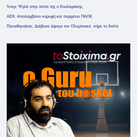
Ίντερ: Ψηλά στην λίστα της ο Κουλιεράκης
ΑΕΚ: Απολαμβάνει κορυφή και περιμένει ΠΑΟΚ
Παναθηναϊκός: Διάβασε άψογα τον Ολυμπιακό, πήρε το διπλό