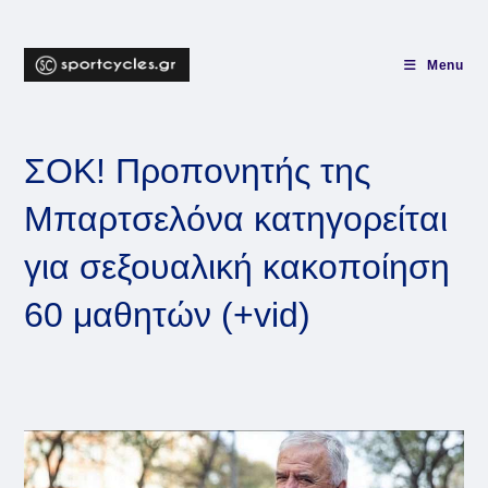
Skip
to
content
Menu
ΣΟΚ! Προπονητής της
Μπαρτσελόνα κατηγορείται
για σεξουαλική κακοποίηση
60 μαθητών (+vid)