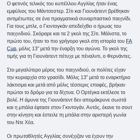
Ο φετινός τελικός του κυπέλλου Αγγλίας ήταν ένας
εμφύλιος του Μάντσεστερ. Σίτι και Γιουνάιτεντ βρέθηκαν
αντιμέτωπες σε ένα πραγματικιά συναρπαστικό παιχνίδι.
Για τους μπλε, ο Γκιντογκάν απεδείχθει ο ήρωας του
παιχνιδιού. Σκόραρε και τα 2 γκολ της Σίτι. Μάλιστα, το
πρώτο του, ήταν το πιο γρήγορο γκολ στη ιστορία του
FA
Cup
, μόλις 13” μετά την έναρξη του αγώνα. Το γκολ της
τιμής για τη Γιουνάιτεντ πέτυχε με πέναλντι, ο Φερνάντες.
Στο μεγαλύτερο μέρος του παιχνιδιού, οι πολίτες είχαν
την κυριαρχία στο γρασίδι. Μόλις 13” μετά το εναρκτήριο
λάκτισμα και μετά από μόλις τέσσερις επαφές, βρήκαν
πρώτοι το δρόμο για τα δίχτυα. Ο Ορτέγκα εκτέλεσε το
βολέ. Η άμυνα της Γιουνάιτεντ δεν απομάκρυνε σωστά
και η μπάλα έφτασε στον Γκιντογάν. Αυτός, έκανε το σουτ
στην κίνηση και έστειλε τη μπάλα στην αριστερή γωνία
του Ντε Χέα.
Οι πρωταθλητές Αγγλίας συνέχιζαν να έχουν την