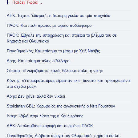
Παίζει Τώρα ..
ΑΕΚ: Έχασε “έδαφος” με δεύτερη γκέλα σε τρία παιχνίδια
ΠΑΟΚ: Και πάλι πρώτος με ωραίο ποδόσφαιρο
ΠΑΟΚ: Έβγαλε την υποχρέωση και στρέφει το βλέμμα του σε
Κηφισιά και Ολυμπιακό
Παναθηναϊκός: Και επίσημο το μπαμ με Χέιζ Ντέιβις
Άρης: Και επίσημα τέλος ο Άλβαρο
Σάκοτα: «Γνωριζόμαστε καλά, θέλουμε πολύ τη νίκη»
Κόντης: «Υποφέραμε όμως είμασταν εκεί, δυνατοί και προσηλωμένοι
στο σχέδιό μας»
Άρης: Δεν χάνει αλλά δεν νικάει
Stoiximan GBL: Κορυφαίος της αγωνιστικής ο Νέιτ Γουότσον
Ίντερ: Ψηλά στην λίστα της ο Κουλιεράκης
ΑΕΚ: Απολαμβάνει κορυφή και περιμένει ΠΑΟΚ
Παναθηναϊκός: Διάβασε άψογα τον Ολυμπιακό, πήρε το διπλό