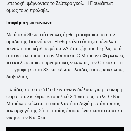
υπεροχή, ψάχνοντας το δεύτερο γκολ. Η Γιουνάιτεντ
όμως τους πρόλαβε.
Ισοφάριση με πέναλντι
Μετά από 30 λεπτά αγώνα, ήρθε η ισοφάριση για την
ομάδα της Γιουνάιτεντ. Ήρθε με ένα εύστοχο πέναλντι
πέναλτι που κέρδισε μέσω VAR σε χέρι του Γκρίλις μετά
από κεφαλιά του Γουάν Μπισάκα. Ο Μπρούνο Φερνάντες
το εκτέλεσε αριστουργηματικά, νικώντας τον Ορτέγκα. Το
1-1 γράφτηκε στο 33′ και έδωσε ελπίδες στους κόκκινους
διαβόλους.
Ελπίδες που στο 51′ ο Γκιντογκάν διέλυσε για μια ακόμη
φορά, όταν κι έγραψε το τελικό 2-1 για τους μπλε. Ο Ντε
Μπρόινε εκτέλεσε το φάουλ από τα δεξιά με πάσα προς
τον αρχηγό της Σίτι ο οποίος έπιασε ένα σκαστό σουτ και
νίκησε τον Ντε Χέα.