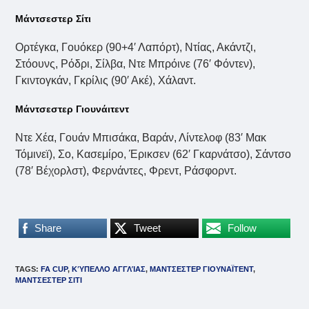
Μάντσεστερ Σίτι
Ορτέγκα, Γουόκερ (90+4′ Λαπόρτ), Ντίας, Ακάντζι,
Στόουνς, Ρόδρι, Σίλβα, Ντε Μπρόινε (76′ Φόντεν),
Γκιντογκάν, Γκρίλις (90′ Ακέ), Χάλαντ.
Μάντσεστερ Γιουνάιτεντ
Ντε Χέα, Γουάν Μπισάκα, Βαράν, Λίντελοφ (83′ Μακ
Τόμινεϊ), Σο, Κασεμίρο, Έρικσεν (62′ Γκαρνάτσο), Σάντσο
(78′ Βέχορλστ), Φερνάντες, Φρεντ, Ράσφορντ.
Share
Tweet
Follow
TAGS
:
FA CUP
,
ΚΎΠΕΛΛΟ ΑΓΓΛΊΑΣ
,
ΜΑΝΤΣΕΣΤΕΡ ΓΙΟΥΝΑΪΤΕΝΤ
,
ΜΑΝΤΣΕΣΤΕΡ ΣΙΤΙ