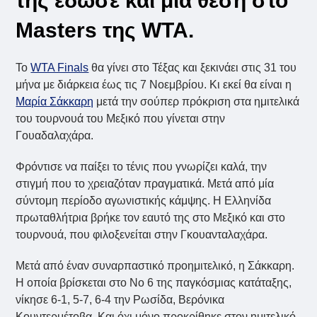
της έδωσε και μια θέση στο
Masters της WTA.
Το
WTA Finals
θα γίνει στο Τέξας και ξεκινάει στις 31 του
μήνα με διάρκεια έως τις 7 Νοεμβρίου. Κι εκεί θα είναι η
Μαρία Σάκκαρη
μετά την σούπερ πρόκριση στα ημιτελικά
του τουρνουά του Μεξικό που γίνεται στην
Γουαδαλαχάρα.
Φρόντισε να παίξει το τένις που γνωρίζει καλά, την
στιγμή που το χρειαζόταν πραγματικά. Μετά από μία
σύντομη περίοδο αγωνιστικής κάμψης. Η Ελληνίδα
πρωταθλήτρια βρήκε τον εαυτό της στο Μεξικό και στο
τουρνουά, που φιλοξενείται στην Γκουανταλαχάρα.
Μετά από έναν συναρπαστικό προημιτελικό, η Σάκκαρη.
Η οποία βρίσκεται στο Νο 6 της παγκόσμιας κατάταξης,
νίκησε 6-1, 5-7, 6-4 την Ρωσίδα, Βερόνικα
Κουντερμέτοβα. Και όχι μόνο προκρίθηκε στον ημιτελικό