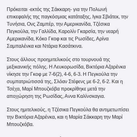
Πρόκειται -εκτός της Σάκκαρη- για την Πολωνή
επικεφαλής της παγκόσμιας κατάταξης, Ιγκα Σβιάτεκ, την
Τυνήσια, Ονς Ζαμπέρ, την Αμερικανίδα, Τζέσικα
Πεγκούλα, την Γαλλίδα, Καρολίν Γκαρσία, την νεαρή
Αμερικανίδα, Κόκο Γκοφ και τις Ρωσίδες, Αρίνα
Σαμπαλένκα και Ντάρια Κασάτκινα.
Στους άλλους προημιτελικούς στο τουρνουά της
μεξικανικής πόλης. Η Λευκορωσίδα, Βικτόρια Αζαρένκα
νίκησε την Γκοφ με 7-6(2), 4-6, 6-3. Η Πεγκούλα την
συμπατριώτισσά της, Σλόαν Στέφενς με 6-2, 6-2. Και η
Τσέχα, Μαρί Μπουζκόβα προκρίθηκε μετά την
αποχώρηση της Ρωσίδας, Αννα Καλίνσκαγια.
Στους ημιτελικούς, η Τζέσικα Πεγκούλα θα αντιμετωπίσει
την Βικτόρια Αζαρένκα, και η Μαρία Σάκκαρη την Μαρί
Μπουζκόβα.