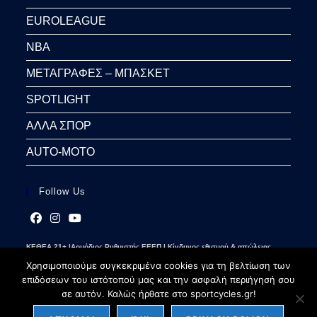
EUROLEAGUE
NBA
ΜΕΤΑΓΡΑΦΕΣ – ΜΠΑΣΚΕΤ
SPOTLIGHT
ΑΛΛΑ ΣΠΟΡ
AUTO-MOTO
Follow Us
Opens
Opens
Opens
ΚΕΘΕΑ 21+ |Αρμόδιος Ρυθμιστής ΕΕΕΠ | Κίνδυνος εθισμού & απώλειας
in
in
in
περιουσίας | Γραμμή βοήθειας ΚΕΘΕΑ: 2109237777 | Παίξε Υπεύθυνα
a
a
a
Χρησιμοποιούμε συγκεκριμένα cookies για τη βελτίωση των
new
new
new
επιδόσεων του ιστότοπού μας και την ασφαλή περιήγησή σου
tab
tab
tab
σε αυτόν. Καλώς ήρθατε στο sportcycles.gr!