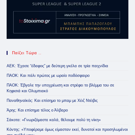
Παίζει Τώρα ..
ΑΕΚ: Έχασε “έδαφος” με δεύτερη γκέλα σε τρία παιχνίδια
ΠΑΟΚ: Και πάλι πρώτος με ωραίο ποδόσφαιρο
ΠΑΟΚ: Έβγαλε την υποχρέωση και στρέφει το βλέμμα του σε
Κηφισιά και Ολυμπιακό
Παναθηναϊκός: Και επίσημο το μπαμ με Χέιζ Ντέιβις
Άρης: Και επίσημα τέλος ο Άλβαρο
Σάκοτα: «Γνωριζόμαστε καλά, θέλουμε πολύ τη νίκη»
Κόντης: «Υποφέραμε όμως είμασταν εκεί, δυνατοί και προσηλωμένοι