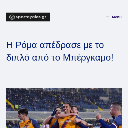
Skip
to
content
Menu
Η Ρόμα απέδρασε με το
διπλό από το Μπέργκαμο!