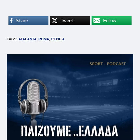
Share
Tweet
Follow
TAGS
:
ATALANTA
,
ROMA
,
ΣΈΡΙΕ Α