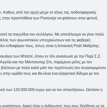
ν. Καθώς από την αρχή μέχρι το τέλος της ποδοσφαιρικής
ης στην προσπάθεια των Ροσονέρι να φτάσουν στην φετινή
από τα παιχνίδια του συλλόγου. Με αποτέλεσμα να γίνει πολύ
 τέλος των αγωνιστικών υποχρεώσεων και τις φοβερές
άλο ενδιαφέρον τους, όπως είναι η Ισπανική Ρεάλ Μαδρίτης.
ναυάγια των Μπαπέ, όπου εν τέλι ανανέωσε με την Παρί Σ.Ζ.
γγλία και την Μάντσεστερ Σίτι, παρέμεινε μόλις με τον
 βλέπουν με πολύ καλό μάτι την περίπτωση του συγκεκριμένου
την ομάδα τους και θα είναι ένα εξαιρετικό δίδυμο με τον
ποσό των 120.000.000 ευρώ για να τον αποκτήσουν. Ωστόσο η
τον κρατήσουν. Αφού ήταν ο άνθρωπος που τους βοήθησε με τα