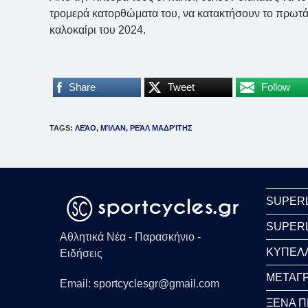
τρομερά κατορθώματα του, να κατακτήσουν το πρωτά
καλοκαίρι του 2024.
Share
Tweet
Follow
TAGS
:
ΛΕΆΟ
,
ΜΊΛΑΝ
,
ΡΕΆΛ ΜΑΔΡΊΤΗΣ
SUPER
SUPER
Αθλητικά Νέα - Παρασκήνιο -
ΚΥΠΕΛ
Ειδήσεις
ΜΕΤΑΓΡ
Email: sportcyclesgr@gmail.com
ΞΕΝΑ 