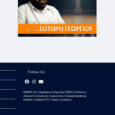
Follow Us
Opens
Opens
Opens
ΚΕΘΕΑ 21+ |Αρμόδιος Ρυθμιστής ΕΕΕΠ | Κίνδυνος
in
in
in
εθισμού & απώλειας περιουσίας | Γραμμή βοήθειας
a
a
a
ΚΕΘΕΑ: 2109237777 | Παίξε Υπεύθυνα
new
new
new
tab
tab
tab