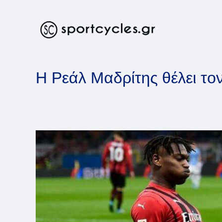
Skip
to
content
Η Ρεάλ Μαδρίτης θέλει το