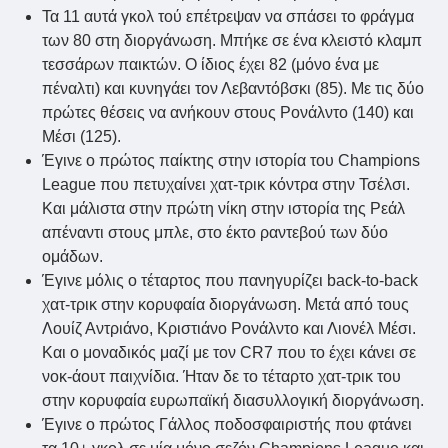
Τα 11 αυτά γκολ τού επέτρεψαν να σπάσει το φράγμα
των 80 στη διοργάνωση. Μπήκε σε ένα κλειστό κλαμπ
τεσσάρων παικτών. Ο ίδιος έχει 82 (μόνο ένα με
πέναλτι) και κυνηγάει τον Λεβαντόβσκι (85). Με τις δύο
πρώτες θέσεις να ανήκουν στους Ρονάλντο (140) και
Μέσι (125).
Έγινε ο πρώτος παίκτης στην ιστορία του Champions
League που πετυχαίνει χατ-τρικ κόντρα στην Τσέλσι.
Και μάλιστα στην πρώτη νίκη στην ιστορία της Ρεάλ
απέναντι στους μπλε, στο έκτο ραντεβού των δύο
ομάδων.
Έγινε μόλις ο τέταρτος που πανηγυρίζει back-to-back
χατ-τρικ στην κορυφαία διοργάνωση. Μετά από τους
Λουίζ Αντριάνο, Κριστιάνο Ρονάλντο και Λιονέλ Μέσι.
Και ο μοναδικός μαζί με τον CR7 που το έχει κάνει σε
νοκ-άουτ παιχνίδια. Ήταν δε το τέταρτο χατ-τρικ του
στην κορυφαία ευρωπαϊκή διασυλλογική διοργάνωση.
Έγινε ο πρώτος Γάλλος ποδοσφαιριστής που φτάνει