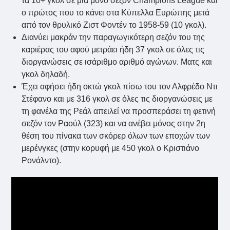
τα 10+ γκολ σε μία μόνο σεζόν Champions League και
ο πρώτος που το κάνει στα Κύπελλα Ευρώπης μετά
από τον θρυλικό Ζιστ Φοντέν το 1958-59 (10 γκολ).
Διανύει μακράν την παραγωγικότερη σεζόν του της
καριέρας του αφού μετράει ήδη 37 γκολ σε όλες τις
διοργανώσεις σε ισάριθμο αριθμό αγώνων. Ματς και
γκολ δηλαδή.
Έχει αφήσει ήδη οκτώ γκολ πίσω του τον Αλφρέδο Ντι
Στέφανο και με 316 γκολ σε όλες τις διοργανώσεις με
τη φανέλα της Ρεάλ απειλεί να προσπεράσει τη φετινή
σεζόν τον Ραούλ (323) και να ανέβει μόνος στην 2η
θέση του πίνακα των σκόρερ όλων των εποχών των
μερένγκες (στην κορυφή με 450 γκολ ο Κριστιάνο
Ρονάλντο).