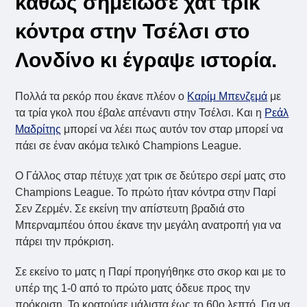
καθώς σημείωσε χατ τρικ
κόντρα στην Τσέλσι στο
Λονδίνο κι έγραψε ιστορία.
Πολλά τα ρεκόρ που έκανε πλέον ο
Καρίμ Μπενζεμά
με
τα τρία γκολ που έβαλε απέναντι στην Τσέλσι. Και η
Ρεάλ
Μαδρίτης
μπορεί να λέει πως αυτόν τον σταρ μπορεί να
πάει σε έναν ακόμα τελικό Champions League.
Ο Γάλλος σταρ πέτυχε χατ τρικ σε δεύτερο σερί ματς στο
Champions League. Το πρώτο ήταν κόντρα στην Παρί
Σεν Ζερμέν. Σε εκείνη την απίστευτη βραδιά στο
Μπερναμπέου όπου έκανε την μεγάλη ανατροπή για να
πάρει την πρόκριση.
Σε εκείνο το ματς η Παρί προηγήθηκε στο σκορ και με το
υπέρ της 1-0 από το πρώτο ματς όδευε προς την
πρόκριση. Το κρατούσε μάλιστα έως το 60ο λεπτό. Για να