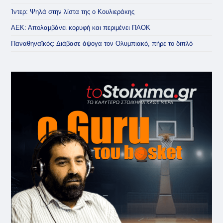
Ίντερ: Ψηλά στην λίστα της ο Κουλιεράκης
ΑΕΚ: Απολαμβάνει κορυφή και περιμένει ΠΑΟΚ
Παναθηναϊκός: Διάβασε άψογα τον Ολυμπιακό, πήρε το διπλό