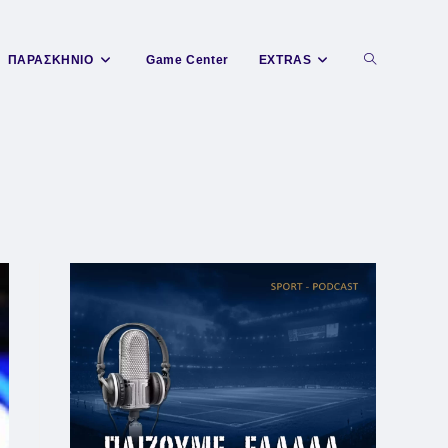
Toggle
ΠΑΡΑΣΚΗΝΙΟ
Game Center
EXTRAS
website
search