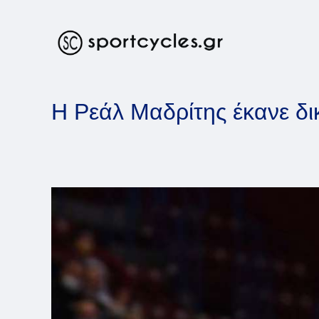
Skip
to
content
Η Ρεάλ Μαδρίτης έκανε δικ