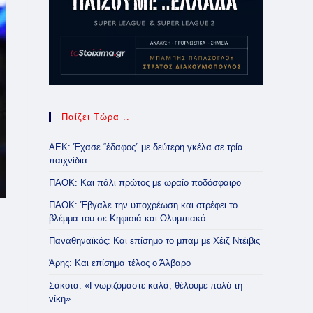
Παίζει Τώρα ..
ΑΕΚ: Έχασε “έδαφος” με δεύτερη γκέλα σε τρία
παιχνίδια
ΠΑΟΚ: Και πάλι πρώτος με ωραίο ποδόσφαιρο
ΠΑΟΚ: Έβγαλε την υποχρέωση και στρέφει το
βλέμμα του σε Κηφισιά και Ολυμπιακό
Παναθηναϊκός: Και επίσημο το μπαμ με Χέιζ Ντέιβις
Άρης: Και επίσημα τέλος ο Άλβαρο
Σάκοτα: «Γνωριζόμαστε καλά, θέλουμε πολύ τη
νίκη»