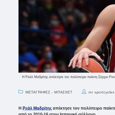
Η Ρεάλ Μαδρίτης απέκτησε τον πολύπειρο παίκτη Σέρχιο Ροντ
Post
Post
ΜΕΤΑΓΡΑΦΕΣ - ΜΠΑΣΚΕΤ
mr sportcycles
category:
author:
Η
Ρεάλ Μαδρίτης
απέκτησε τον πολύπειρο παίκτη
από το 2010-16 στον Ισπανικό σύλλογο.