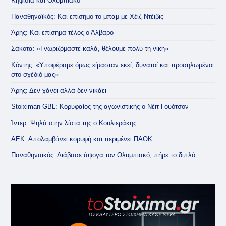
Κηφισιά και Ολυμπιακό
Παναθηναϊκός: Και επίσημο το μπαμ με Χέιζ Ντέιβις
Άρης: Και επίσημα τέλος ο Άλβαρο
Σάκοτα: «Γνωριζόμαστε καλά, θέλουμε πολύ τη νίκη»
Κόντης: «Υποφέραμε όμως είμασταν εκεί, δυνατοί και προσηλωμένοι
στο σχέδιό μας»
Άρης: Δεν χάνει αλλά δεν νικάει
Stoiximan GBL: Κορυφαίος της αγωνιστικής ο Νέιτ Γουότσον
Ίντερ: Ψηλά στην λίστα της ο Κουλιεράκης
ΑΕΚ: Απολαμβάνει κορυφή και περιμένει ΠΑΟΚ
Παναθηναϊκός: Διάβασε άψογα τον Ολυμπιακό, πήρε το διπλό