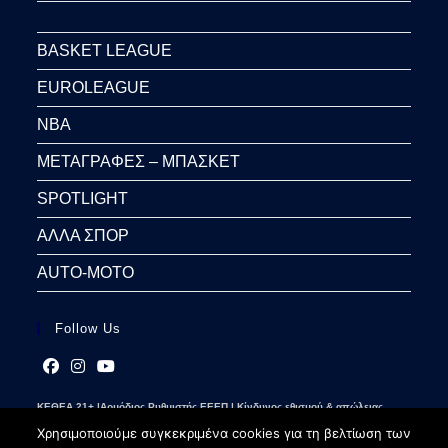
BASKET LEAGUE
EUROLEAGUE
NBA
ΜΕΤΑΓΡΑΦΕΣ – ΜΠΑΣΚΕΤ
SPOTLIGHT
ΑΛΛΑ ΣΠΟΡ
AUTO-MOTO
Follow Us
Opens
Opens
Opens
ΚΕΘΕΑ 21+ |Αρμόδιος Ρυθμιστής ΕΕΕΠ | Κίνδυνος εθισμού & απώλειας
in
in
in
περιουσίας | Γραμμή βοήθειας ΚΕΘΕΑ: 2109237777 | Παίξε Υπεύθυνα
a
a
a
Χρησιμοποιούμε συγκεκριμένα cookies για τη βελτίωση των