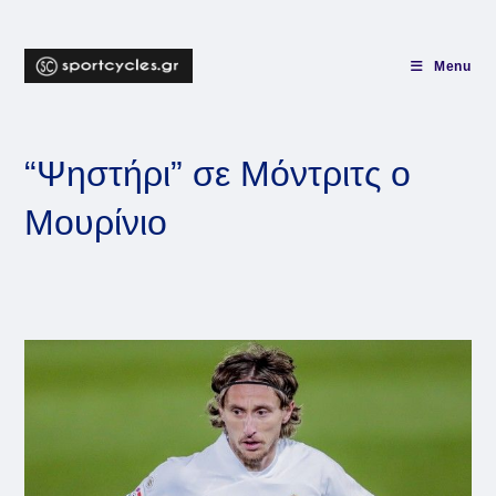
Skip
to
content
Menu
“Ψηστήρι” σε Μόντριτς ο
Μουρίνιο