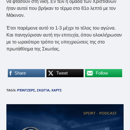
να φτάσουν στη νίκη. Εν τέλι η ομάδα των Χριστιανών
ήταν αυτοί που βρήκαν το τέρμα στο 81ο λεπτό με τον
Μάκινον.
Έτσι παρέμεινε αυτό το 1-3 μέχρι το τέλος του αγώνα.
Και πανηγύρισαν αυτή την επιτυχία, όπου ολοκλήρωσαν
με το ωραιότερο τρόπο τις υποχρεώσεις της στο
πρωτάθλημα της Σκωτίας.
Share
Tweet
Follow
TAGS
:
ΡΈΙΝΤΖΕΡΣ
,
ΣΚΩΤΊΑ
,
ΧΑΡΤΣ