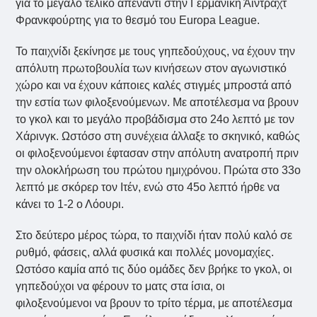
για το μεγάλο τελικό απέναντι στην Γερμανική Άιντραχτ
Φρανκφούρτης για το θεσμό του Europa League.
Το παιχνίδι ξεκίνησε με τους γηπεδούχους, να έχουν την
απόλυτη πρωτοβουλία των κινήσεων στον αγωνιστικό
χώρο και να έχουν κάποιες καλές στιγμές μπροστά από
την εστία των φιλοξενούμενων. Με αποτέλεσμα να βρουν
το γκολ και το μεγάλο προβάδισμα στο 24ο λεπτό με τον
Χάρινγκ. Ωστόσο στη συνέχεια άλλαξε το σκηνικό, καθώς
οι φιλοξενούμενοι έφτασαν στην απόλυτη ανατροπή πριν
την ολοκλήρωση του πρώτου ημιχρόνου. Πρώτα στο 33ο
λεπτό με σκόρερ τον Ιτέν, ενώ στο 45ο λεπτό ήρθε να
κάνει το 1-2 ο Λόουρι.
Στο δεύτερο μέρος τώρα, το παιχνίδι ήταν πολύ καλό σε
ρυθμό, φάσεις, αλλά φυσικά και πολλές μονομαχίες.
Ωστόσο καμία από τις δύο ομάδες δεν βρήκε το γκολ, οι
γηπεδούχοι να φέρουν το ματς στα ίσια, οι
φιλοξενούμενοι να βρουν το τρίτο τέρμα, με αποτέλεσμα