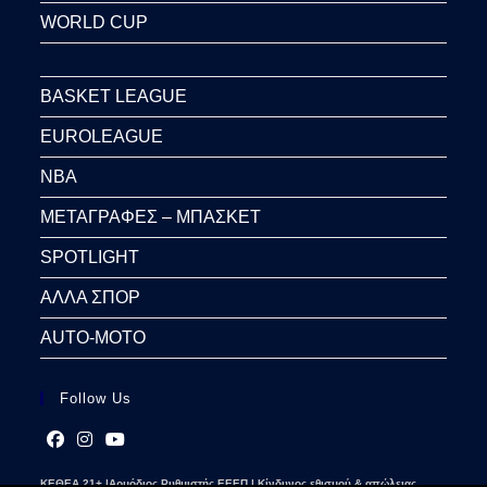
WORLD CUP
BASKET LEAGUE
EUROLEAGUE
NBA
ΜΕΤΑΓΡΑΦΕΣ – ΜΠΑΣΚΕΤ
SPOTLIGHT
ΑΛΛΑ ΣΠΟΡ
AUTO-MOTO
Follow Us
Opens
Opens
Opens
ΚΕΘΕΑ 21+ |Αρμόδιος Ρυθμιστής ΕΕΕΠ | Κίνδυνος εθισμού & απώλειας
in
in
in