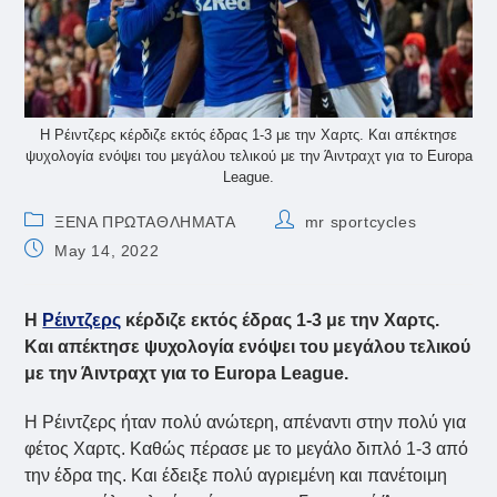
Η Ρέιντζερς κέρδιζε εκτός έδρας 1-3 με την Χαρτς. Και απέκτησε
ψυχολογία ενόψει του μεγάλου τελικού με την Άιντραχτ για το Europa
League.
Post
Post
ΞΕΝΑ ΠΡΩΤΑΘΛΗΜΑΤΑ
mr sportcycles
category:
author:
Post
May 14, 2022
published:
Η
Ρέιντζερς
κέρδιζε εκτός έδρας 1-3 με την Χαρτς.
Και απέκτησε ψυχολογία ενόψει του μεγάλου τελικού
με την Άιντραχτ για το Europa League.
Η Ρέιντζερς ήταν πολύ ανώτερη, απέναντι στην πολύ για
φέτος Χαρτς. Καθώς πέρασε με το μεγάλο διπλό 1-3 από
την έδρα της. Και έδειξε πολύ αγριεμένη και πανέτοιμη